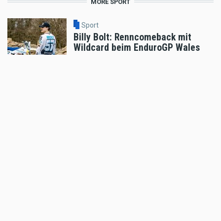
MORE SPORT
Sport
Billy Bolt: Renncomeback mit
Wildcard beim EnduroGP Wales
Aug 07 2026 - 7:49am
,
by
Husqvarna
Sport
Tobias Ebster mit neuem ZX Moto
Werksvertrag und großen Plänen
Aug 06 2026 - 7:58am
,
by
Daniele Alessandro
Sport
Enduro4Kids Nachbericht Red Bull
Ring, Spielberg 2026
Aug 05 2026 - 9:15am
,
by
Peter Bachler