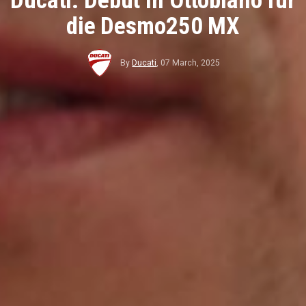
Ducati: Debüt in Ottobiano für
die Desmo250 MX
By
Ducati
,
07 March, 2025