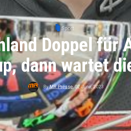
Sport
land Doppel für 
up, dann wartet d
By
MR Presse
,
02 June, 2023