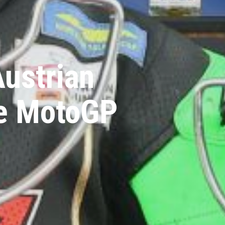
Austrian
ie MotoGP