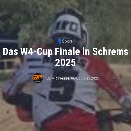
Sport
Das W4-Cup Finale in Schrems
2025
By
MR Presse
,
06 October, 2025