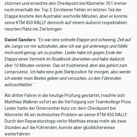
stürmen und erreichte den Checkpoint bei Kilometer 351 immer
noch innerhalb der Top 2. Ein kleiner Fehler im letzten Teil der
Etappe kostete den Australier wertvolle Minuten, aber er konnte
seine KTM 450 RALLY dennoch auf einem äußerst respektablen
neunten Platz ins Ziel bringen.
Daniel Sanders:
"Es war eine schnelle Etappe und schwierig, Zeit auf
die Jungs vor mir aufzuholen, aber ich war gut unterwegs und fühlte
mich wohl genug, um zu pushen. Leider habe ich gegen Ende der
Etappe einen Vermerk im Roadbook übersehen und habe dadurch
über 10 Minuten verloren. Das ist frustrierend, aber das gehört zum
Lernprozess. Ich habe eine gute Startposition für morgen, also werde
ich wieder mein Bestes geben und versuchen, zu den Führenden
aufzuschließen."
Als dritter Fahrer in die heutige Prüfung gestartet, machte sich
Matthias Walkner sofort an die Verfolgung von Teamkollege Price.
Leider hatte der Österreicher kurz vor dem Checkpoint bei
Kilometer 46 ein technisches Problem an seiner KTM 450 RALLY.
Durch den Reparaturstopp verlor Matthias etwas mehr als zwei
Stunden auf die Führenden, konnte aber glücklicherweise
weiterfahren.