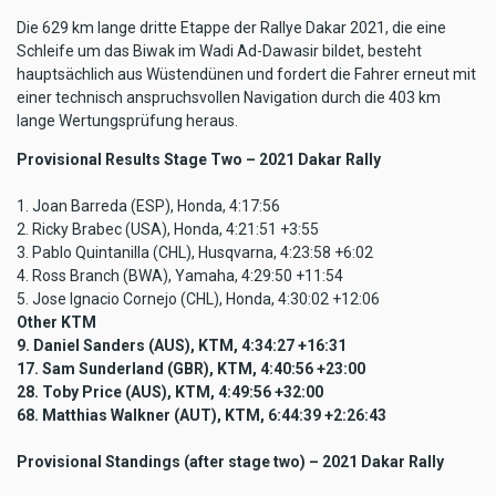
Die 629 km lange dritte Etappe der Rallye Dakar 2021, die eine
Schleife um das Biwak im Wadi Ad-Dawasir bildet, besteht
hauptsächlich aus Wüstendünen und fordert die Fahrer erneut mit
einer technisch anspruchsvollen Navigation durch die 403 km
lange Wertungsprüfung heraus.
Provisional Results Stage Two – 2021 Dakar Rally
1. Joan Barreda (ESP), Honda, 4:17:56
2. Ricky Brabec (USA), Honda, 4:21:51 +3:55
3. Pablo Quintanilla (CHL), Husqvarna, 4:23:58 +6:02
4. Ross Branch (BWA), Yamaha, 4:29:50 +11:54
5. Jose Ignacio Cornejo (CHL), Honda, 4:30:02 +12:06
Other KTM
9. Daniel Sanders (AUS), KTM, 4:34:27 +16:31
17. Sam Sunderland (GBR), KTM, 4:40:56 +23:00
28. Toby Price (AUS), KTM, 4:49:56 +32:00
68. Matthias Walkner (AUT), KTM, 6:44:39 +2:26:43
Provisional Standings (after stage two) – 2021 Dakar Rally