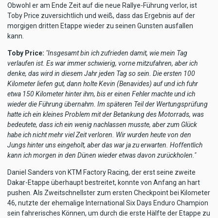
Obwohl er am Ende Zeit auf die neue Rallye-Führung verlor, ist
Toby Price zuversichtlich und weiß, dass das Ergebnis auf der
morgigen dritten Etappe wieder zu seinen Gunsten ausfallen
kann.
Toby Price:
"Insgesamt bin ich zufrieden damit, wie mein Tag
verlaufen ist. Es war immer schwierig, vorne mitzufahren, aber ich
denke, das wird in diesem Jahr jeden Tag so sein. Die ersten 100
Kilometer liefen gut, dann holte Kevin (Benavides) auf und ich fuhr
etwa 150 Kilometer hinter ihm, bis er einen Fehler machte und ich
wieder die Führung übernahm. Im späteren Teil der Wertungsprüfung
hatte ich ein kleines Problem mit der Betankung des Motorrads, was
bedeutete, dass ich ein wenig nachlassen musste, aber zum Glück
habe ich nicht mehr viel Zeit verloren. Wir wurden heute von den
Jungs hinter uns eingeholt, aber das war ja zu erwarten. Hoffentlich
kann ich morgen in den Dünen wieder etwas davon zurückholen."
Daniel Sanders von KTM Factory Racing, der erst seine zweite
Dakar-Etappe überhaupt bestreitet, konnte von Anfang an hart
pushen. Als Zweitschnellster zum ersten Checkpoint bei Kilometer
46, nutzte der ehemalige International Six Days Enduro Champion
sein fahrerisches Können, um durch die erste Hälfte der Etappe zu