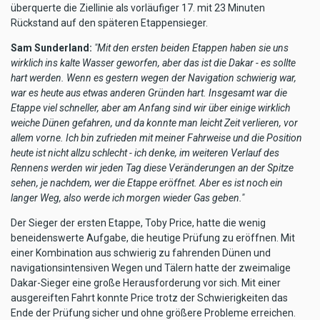
überquerte die Ziellinie als vorläufiger 17. mit 23 Minuten
Rückstand auf den späteren Etappensieger.
Sam Sunderland:
"Mit den ersten beiden Etappen haben sie uns
wirklich ins kalte Wasser geworfen, aber das ist die Dakar - es sollte
hart werden. Wenn es gestern wegen der Navigation schwierig war,
war es heute aus etwas anderen Gründen hart. Insgesamt war die
Etappe viel schneller, aber am Anfang sind wir über einige wirklich
weiche Dünen gefahren, und da konnte man leicht Zeit verlieren, vor
allem vorne. Ich bin zufrieden mit meiner Fahrweise und die Position
heute ist nicht allzu schlecht - ich denke, im weiteren Verlauf des
Rennens werden wir jeden Tag diese Veränderungen an der Spitze
sehen, je nachdem, wer die Etappe eröffnet. Aber es ist noch ein
langer Weg, also werde ich morgen wieder Gas geben."
Der Sieger der ersten Etappe, Toby Price, hatte die wenig
beneidenswerte Aufgabe, die heutige Prüfung zu eröffnen. Mit
einer Kombination aus schwierig zu fahrenden Dünen und
navigationsintensiven Wegen und Tälern hatte der zweimalige
Dakar-Sieger eine große Herausforderung vor sich. Mit einer
ausgereiften Fahrt konnte Price trotz der Schwierigkeiten das
Ende der Prüfung sicher und ohne größere Probleme erreichen.