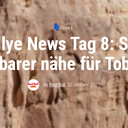
Sport
lye News Tag 8: S
fbarer nähe für To
By
Red Bull
,
12 January, 2021