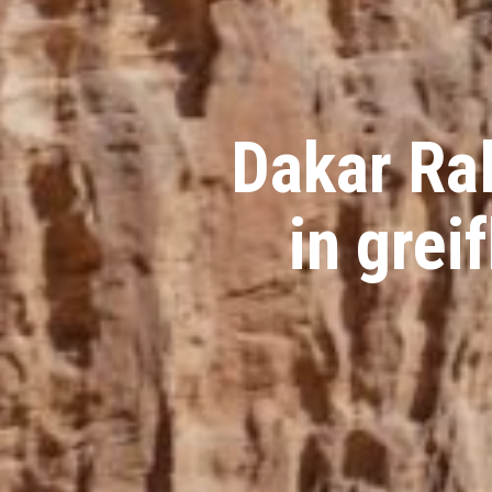
Dakar Ral
in grei