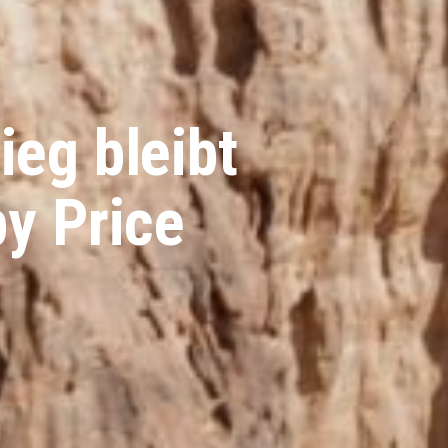
ieg bleibt
by Price