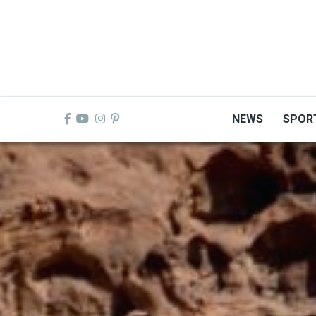
Skip
to
main
content
NEWS
SPOR