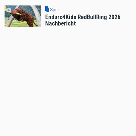
Sport
Enduro4Kids RedBullRing 2026
Nachbericht
Aug 04 2026 - 6:05pm
,
by
MR Presse
Sport
Podiumsplatz für Laengenfelder
beim anspruchsvollen MXGP von
Flandern
Aug 04 2026 - 5:47pm
,
by
KTM
Sport
Hard Enduro World Ranking: X-
GRIP Racing Team erfolgreich bei
Red Bull Romaniacs
Aug 04 2026 - 9:46am
,
by
MR Presse