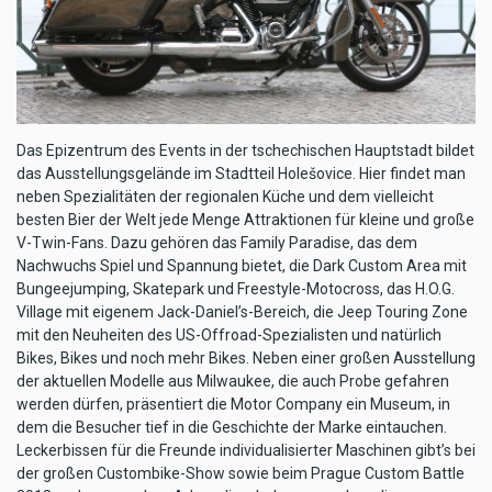
Das Epizentrum des Events in der tschechischen Hauptstadt bildet
das Aus­stellungsgelände im Stadtteil Holešovice. Hier findet man
neben Spezialitäten der regionalen Küche und dem vielleicht
besten Bier der Welt jede Menge Attraktionen für kleine und große
V-Twin-Fans. Dazu gehören das Family Paradise, das dem
Nachwuchs Spiel und Spannung bietet, die Dark Custom Area mit
Bungeejumping, Skatepark und Freestyle-Motocross, das H.O.G.
Village mit eigenem Jack-Daniel’s-Bereich, die Jeep Touring Zone
mit den Neuheiten des US-Offroad-Spezialisten und natürlich
Bikes, Bikes und noch mehr Bikes. Ne­ben einer großen Ausstellung
der aktuellen Modelle aus Milwaukee, die auch Probe gefahren
werden dürfen, präsentiert die Motor Company ein Museum, in
dem die Besucher tief in die Geschichte der Marke eintauchen.
Leckerbissen für die Freunde individualisierter Maschinen gibt’s bei
der großen Custombike-Show sowie beim Prague Custom Battle