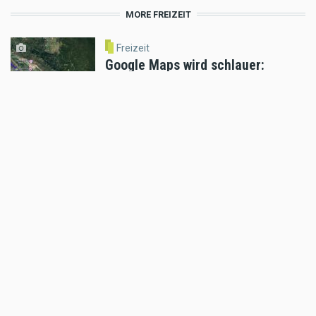
MORE FREIZEIT
Freizeit
Google Maps wird schlauer:
Gemini revolutioniert die
Navigation
Jul 24 2026 - 5:24pm
,
by
Motorradreporter
Freizeit
RIDE KTM - wo Träume
Wirklichkeit werden
Jul 22 2026 - 11:03am
,
by
KTM
Freizeit
KTM Motohall - das perfekte
Ferienprogramm
Jul 15 2026 - 4:11pm
,
by
KTM