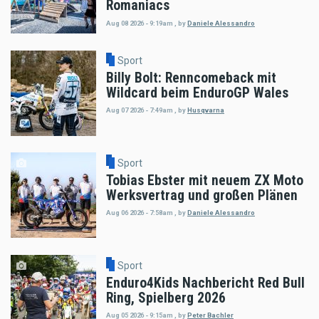
Romaniacs
Aug 08 2026 - 9:19am
,
by
Daniele Alessandro
Sport
Billy Bolt: Renncomeback mit
Wildcard beim EnduroGP Wales
Aug 07 2026 - 7:49am
,
by
Husqvarna
Sport
Tobias Ebster mit neuem ZX Moto
Werksvertrag und großen Plänen
Aug 06 2026 - 7:58am
,
by
Daniele Alessandro
Sport
Enduro4Kids Nachbericht Red Bull
Ring, Spielberg 2026
Aug 05 2026 - 9:15am
,
by
Peter Bachler