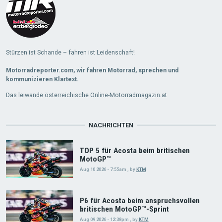
Stürzen ist Schande – fahren ist Leidenschaft!
Motorradreporter.com, wir fahren Motorrad, sprechen und
kommunizieren Klartext.
Das leiwande österreichische Online-Motorradmagazin.at
NACHRICHTEN
TOP 5 für Acosta beim britischen
MotoGP™
Aug 10 2026 - 7:55am
,
by
KTM
P6 für Acosta beim anspruchsvollen
britischen MotoGP™-Sprint
Aug 09 2026 - 12:38pm
,
by
KTM