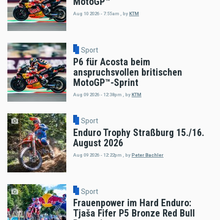
MotoGP™
Aug 10 2026 - 7:55am
,
by
KTM
Sport
P6 für Acosta beim
anspruchsvollen britischen
MotoGP™-Sprint
Aug 09 2026 - 12:38pm
,
by
KTM
Sport
Enduro Trophy Straßburg 15./16.
August 2026
Aug 09 2026 - 12:22pm
,
by
Peter Bachler
Sport
Frauenpower im Hard Enduro:
Tjaša Fifer P5 Bronze Red Bull