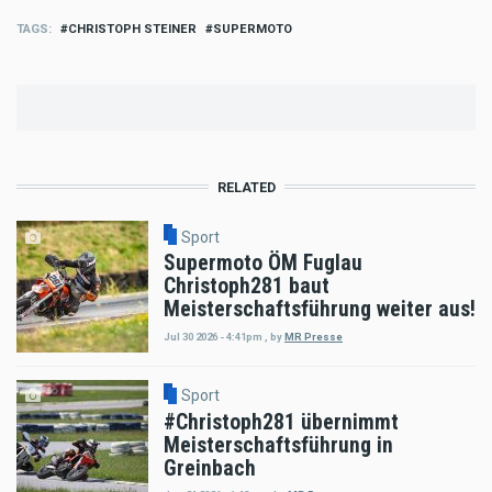
TAGS
CHRISTOPH STEINER
SUPERMOTO
RELATED
Sport
Supermoto ÖM Fuglau
Christoph281 baut
Meisterschaftsführung weiter aus!
Jul 30 2026 - 4:41pm
,
by
MR Presse
Sport
#Christoph281 übernimmt
Meisterschaftsführung in
Greinbach