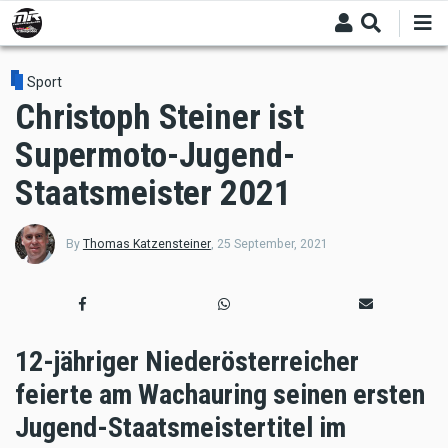
Skip
to
main
content
Sport
Christoph Steiner ist
Supermoto-Jugend-
Staatsmeister 2021
By
Thomas Katzensteiner
,
25 September, 2021
12-jähriger Niederösterreicher
feierte am Wachauring seinen ersten
Jugend-Staatsmeistertitel im