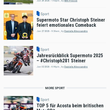
Jun 24 2026 - 1:43pm
,
by
MR Presse
Sport
Supermoto Star Christoph Steiner
feiert emotionales Comeback
Jan 27 2026 - 9:36am
,
by
Daniele Alessandro
Sport
Jahresrückblick Supermoto 2025
– #Christoph281 Steiner
Jan 02 2026 - 4:44pm
,
by
Daniele Alessandro
MORE SPORT
Sport
TOP 5 für Acosta beim britischen