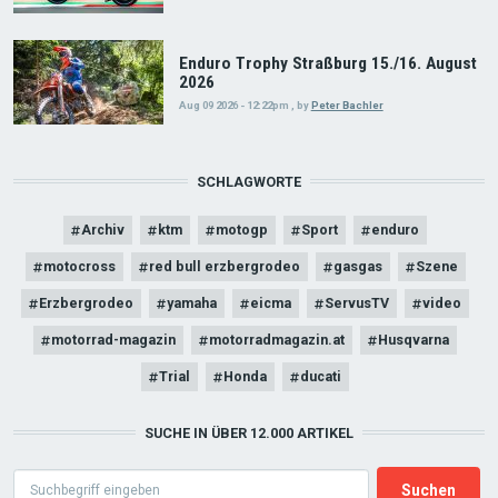
Enduro Trophy Straßburg 15./16. August
2026
Aug 09 2026 - 12:22pm
,
by
Peter Bachler
SCHLAGWORTE
Archiv
ktm
motogp
Sport
enduro
motocross
red bull erzbergrodeo
gasgas
Szene
Erzbergrodeo
yamaha
eicma
ServusTV
video
motorrad-magazin
motorradmagazin.at
Husqvarna
Trial
Honda
ducati
SUCHE IN ÜBER 12.000 ARTIKEL
Search