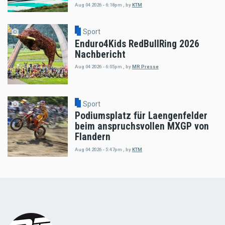
Aug 04 2026 - 6:18pm
,
by
KTM
Sport
Enduro4Kids RedBullRing 2026
Nachbericht
Aug 04 2026 - 6:05pm
,
by
MR Presse
Sport
Podiumsplatz für Laengenfelder
beim anspruchsvollen MXGP von
Flandern
Aug 04 2026 - 5:47pm
,
by
KTM
Load
More