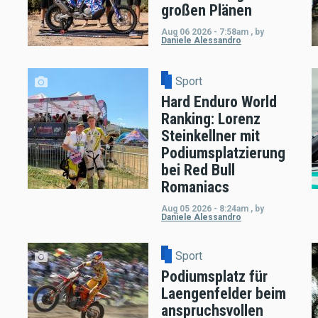
großen Plänen
Aug 06 2026 - 7:58am
,
by
Daniele Alessandro
Sport
Hard Enduro World
Ranking: Lorenz
Steinkellner mit
Podiumsplatzierung
bei Red Bull
Romaniacs
Aug 05 2026 - 8:24am
,
by
Daniele Alessandro
Sport
Podiumsplatz für
Laengenfelder beim
anspruchsvollen