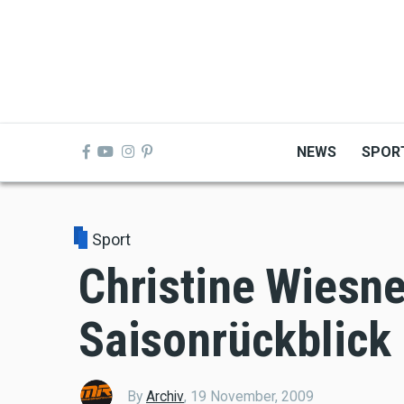
Skip
to
main
content
NEWS
SPOR
Sport
Christine Wiesne
Saisonrückblick
By
Archiv
,
19 November, 2009