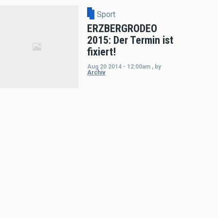
Sport
ERZBERGRODEO
2015: Der Termin ist
fixiert!
Aug 20 2014 - 12:00am
,
by
Archiv