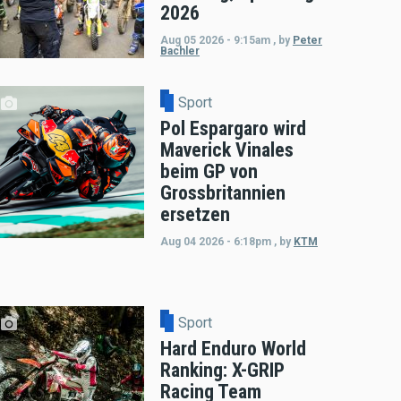
2026
Aug 05 2026 - 9:15am
,
by
Peter
Bachler
Sport
Pol Espargaro wird
Maverick Vinales
beim GP von
Grossbritannien
ersetzen
Aug 04 2026 - 6:18pm
,
by
KTM
Sport
Hard Enduro World
Ranking: X-GRIP
Racing Team