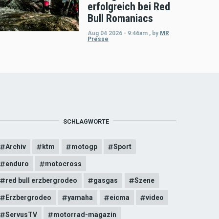
erfolgreich bei Red
Bull Romaniacs
Aug 04 2026 - 9:46am
,
by
MR
Presse
SCHLAGWORTE
Archiv
ktm
motogp
Sport
enduro
motocross
red bull erzbergrodeo
gasgas
Szene
Erzbergrodeo
yamaha
eicma
video
ServusTV
motorrad-magazin