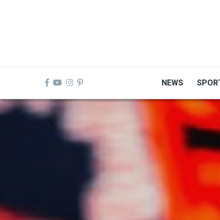
Skip
to
main
content
NEWS
SPOR