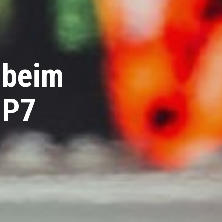
 beim
 P7