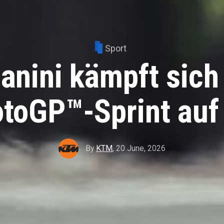
Sport
ianini kämpft sich
toGP™-Sprint auf
By
KTM
,
20 June, 2026