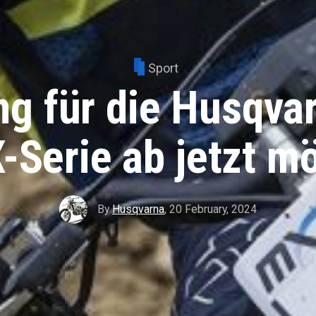
Sport
g für die Husqvar
-Serie ab jetzt mö
By
Husqvarna
,
20 February, 2024