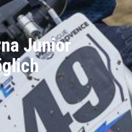
na Junior
glich