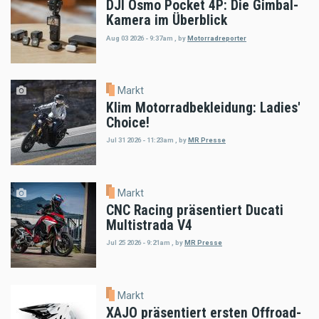
DJI Osmo Pocket 4P: Die Gimbal-
Kamera im Überblick
Aug 03 2026 - 9:37am
,
by
Motorradreporter
Markt
Klim Motorradbekleidung: Ladies'
Choice!
Jul 31 2026 - 11:23am
,
by
MR Presse
Markt
CNC Racing präsentiert Ducati
Multistrada V4
Jul 25 2026 - 9:21am
,
by
MR Presse
Markt
XAJO präsentiert ersten Offroad-