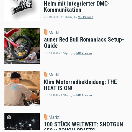
Helm mit integrierter DMC-
Kommunikation
Jul 23 2026 - 11:06am
,
by
MR Presse
Markt
auner Red Bull Romaniacs Setup-
Guide
Jul 18 2026 - 5:52pm
,
by
MR Presse
Markt
Klim Motorradbekleidung: THE
HEAT IS ON!
Jul 16 2026 - 8:52am
,
by
MR Presse
Markt
100 STÜCK WELTWEIT: SHOTGUN
650 x ROUGH CRAFTS