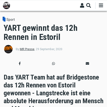
Skip
to
main
content
Sport
YART gewinnt das 12h
Rennen in Estoril
By
MR Presse
,
29 September, 2020
Das YART Team hat auf Bridgestone
das 12h Rennen von Estoril
gewonnen - Langstrecke ist eine
absolute Herausforderung an Mensch