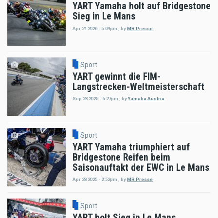
YART Yamaha holt auf Bridgestone
Sieg in Le Mans
Apr 21 2026 - 5:09pm
,
by
MR Presse
Sport
YART gewinnt die FIM-
Langstrecken-Weltmeisterschaft
Sep 23 2025 - 6:27pm
,
by
Yamaha Austria
Sport
YART Yamaha triumphiert auf
Bridgestone Reifen beim
Saisonauftakt der EWC in Le Mans
Apr 28 2025 - 2:52pm
,
by
MR Presse
Sport
YART holt Sieg in Le Mans