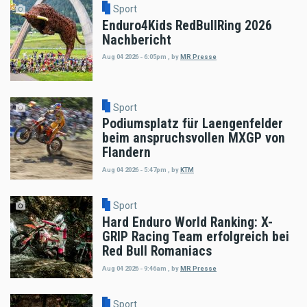
Sport
Enduro4Kids RedBullRing 2026
Nachbericht
Aug 04 2026 - 6:05pm
,
by
MR Presse
Sport
Podiumsplatz für Laengenfelder
beim anspruchsvollen MXGP von
Flandern
Aug 04 2026 - 5:47pm
,
by
KTM
Sport
Hard Enduro World Ranking: X-
GRIP Racing Team erfolgreich bei
Red Bull Romaniacs
Aug 04 2026 - 9:46am
,
by
MR Presse
Sport