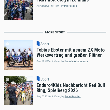
Apr 20 2025 - 6:11pm
,
by
MR Presse
MORE SPORT
Sport
Tobias Ebster mit neuem ZX Moto
Werksvertrag und großen Plänen
Aug 06 2026 - 7:58am
,
by
Daniele Alessandro
Sport
Enduro4Kids Nachbericht Red Bull
Ring, Spielberg 2026
Aug 05 2026 - 9:15am
,
by
Peter Bachler