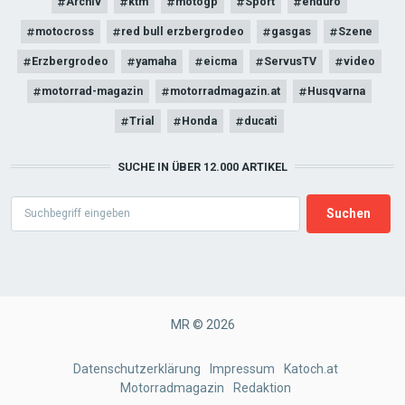
Archiv
ktm
motogp
Sport
enduro
motocross
red bull erzbergrodeo
gasgas
Szene
Erzbergrodeo
yamaha
eicma
ServusTV
video
motorrad-magazin
motorradmagazin.at
Husqvarna
Trial
Honda
ducati
SUCHE IN ÜBER 12.000 ARTIKEL
Search
MR © 2026
FOOTER
Datenschutzerklärung
Impressum
Katoch.at
Motorradmagazin
Redaktion