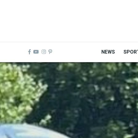
Skip
to
main
content
NEWS
SPOR