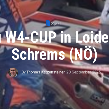
Sport
 W4-CUP in Loide
Schrems (NÖ)
By
Thomas Katzensteiner
,
20 September, 2025