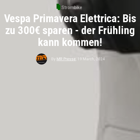
Strombike
Vespa Primavera Elettrica: Bis
zu 300€ sparen - der Frühling
kann kommen!
By
MR Presse
,
19 March, 2024