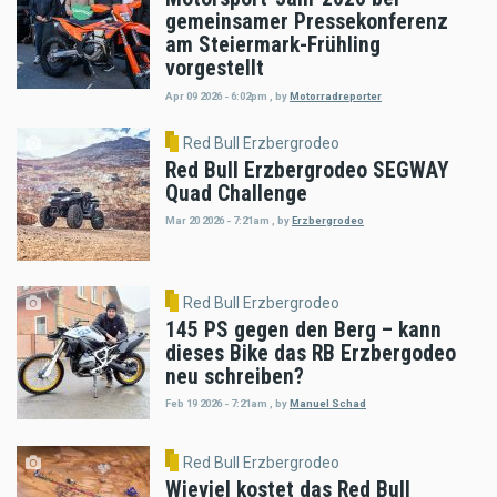
gemeinsamer Pressekonferenz
am Steiermark-Frühling
vorgestellt
Apr 09 2026 - 6:02pm
,
by
Motorradreporter
Red Bull Erzbergrodeo
Red Bull Erzbergrodeo SEGWAY
Quad Challenge
Mar 20 2026 - 7:21am
,
by
Erzbergrodeo
Red Bull Erzbergrodeo
145 PS gegen den Berg – kann
dieses Bike das RB Erzbergodeo
neu schreiben?
Feb 19 2026 - 7:21am
,
by
Manuel Schad
Red Bull Erzbergrodeo
Wieviel kostet das Red Bull