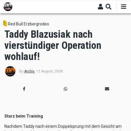
Skip
to
main
content
Red Bull Erzbergrodeo
Taddy Blazusiak nach
vierstündiger Operation
wohlauf!
By
Archiv
,
12 August, 2008
Sturz beim Training
Nachdem Taddy nach einem Doppelsprung mit dem Gesicht am