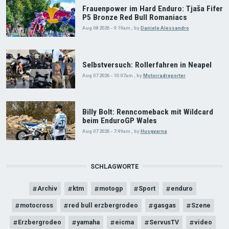
Frauenpower im Hard Enduro: Tjaša Fifer
P5 Bronze Red Bull Romaniacs
Aug 08 2026 - 9:19am
,
by
Daniele Alessandro
Selbstversuch: Rollerfahren in Neapel
Aug 07 2026 - 10:07am
,
by
Motorradreporter
Billy Bolt: Renncomeback mit Wildcard
beim EnduroGP Wales
Aug 07 2026 - 7:49am
,
by
Husqvarna
SCHLAGWORTE
Archiv
ktm
motogp
Sport
enduro
motocross
red bull erzbergrodeo
gasgas
Szene
Erzbergrodeo
yamaha
eicma
ServusTV
video