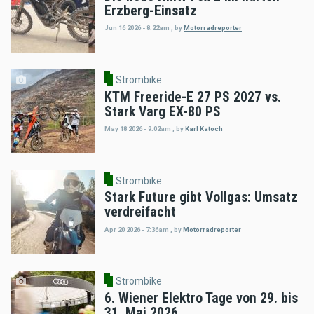
Erzberg-Einsatz
Jun 16 2026 - 8:22am
,
by
Motorradreporter
Strombike
KTM Freeride-E 27 PS 2027 vs.
Stark Varg EX-80 PS
May 18 2026 - 9:02am
,
by
Karl Katoch
Strombike
Stark Future gibt Vollgas: Umsatz
verdreifacht
Apr 20 2026 - 7:36am
,
by
Motorradreporter
Strombike
6. Wiener Elektro Tage von 29. bis
31. Mai 2026