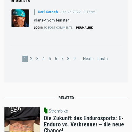
COMMENTS
Karl Katoch
,
Jan 25 2022 - 3:16pm
Klartext vom feinsten!
LOG IN
TO POST COMMENTS
PERMALINK
Pagination
Current
1
Page
2
Page
3
Page
4
Page
5
Page
6
Page
7
Page
8
Page
9
…
Next
Next ›
Last
Last »
page
page
page
RELATED
Strombike
Die Zukunft des Endurosports: E-
Enduro vs. Verbrenner – die neue
Chance!