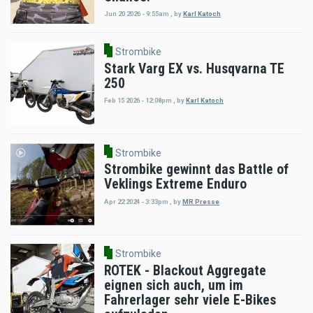
Jun 20 2026 - 9:55am
,
by
Karl Katoch
Strombike
Stark Varg EX vs. Husqvarna TE
250
Feb 15 2026 - 12:08pm
,
by
Karl Katoch
Strombike
Strombike gewinnt das Battle of
Veklings Extreme Enduro
Apr 22 2024 - 3:33pm
,
by
MR Presse
Strombike
ROTEK - Blackout Aggregate
eignen sich auch, um im
Fahrerlager sehr viele E-Bikes