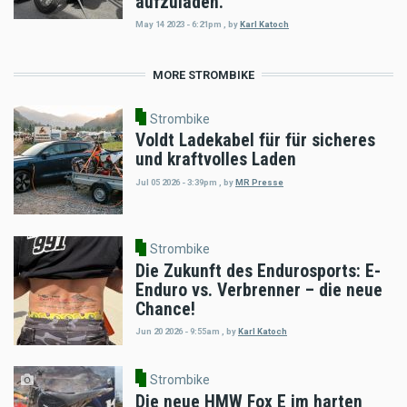
aufzuladen.
May 14 2023 - 6:21pm
,
by
Karl Katoch
MORE STROMBIKE
Strombike
Voldt Ladekabel für für sicheres
und kraftvolles Laden
Jul 05 2026 - 3:39pm
,
by
MR Presse
Strombike
Die Zukunft des Endurosports: E-
Enduro vs. Verbrenner – die neue
Chance!
Jun 20 2026 - 9:55am
,
by
Karl Katoch
Strombike
Die neue HMW Fox E im harten