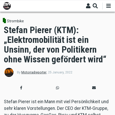
Skip
to
main
content
Strombike
Stefan Pierer (KTM):
„Elektromobilität ist ein
Unsinn, der von Politikern
ohne Wissen gefördert wird“
By
Motorradreporter
,
25 January, 2022
Stefan Pierer ist ein Mann mit viel Persönlichkeit und
sehr klaren Vorstellungen. Der CEO der KTM-Gruppe,
zu der Husqvarna, GasGas, Rieju und KTM selbst