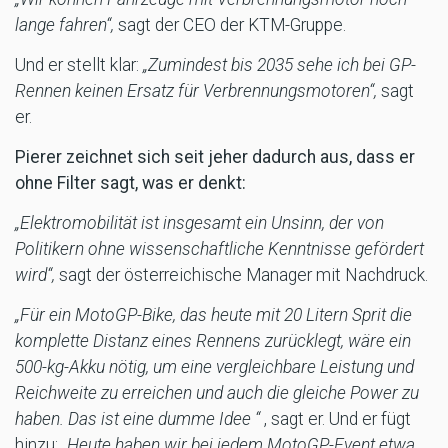
lange fahren“,
sagt der CEO der KTM-Gruppe.
Und er stellt klar:
„Zumindest bis 2035 sehe ich bei GP-
Rennen keinen Ersatz für Verbrennungsmotoren“,
sagt
er.
Pierer zeichnet sich seit jeher dadurch aus, dass er
ohne Filter sagt, was er denkt:
„Elektromobilität ist insgesamt ein Unsinn, der von
Politikern ohne wissenschaftliche Kenntnisse gefördert
wird“,
sagt der österreichische Manager mit Nachdruck.
„Für ein MotoGP-Bike, das heute mit 20 Litern Sprit die
komplette Distanz eines Rennens zurücklegt, wäre ein
500-kg-Akku nötig, um eine vergleichbare Leistung und
Reichweite zu erreichen und auch die gleiche Power zu
haben. Das ist eine dumme Idee “
, sagt er. Und er fügt
hinzu: „
Heute haben wir bei jedem MotoGP-Event etwa