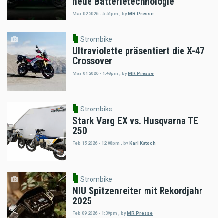
neue Batterietechnologie
Mar 02 2026 - 5:51pm
,
by
MR Presse
Strombike
Ultraviolette präsentiert die X-47
Crossover
Mar 01 2026 - 1:48pm
,
by
MR Presse
Strombike
Stark Varg EX vs. Husqvarna TE
250
Feb 15 2026 - 12:08pm
,
by
Karl Katoch
Strombike
NIU Spitzenreiter mit Rekordjahr
2025
Feb 09 2026 - 1:39pm
,
by
MR Presse