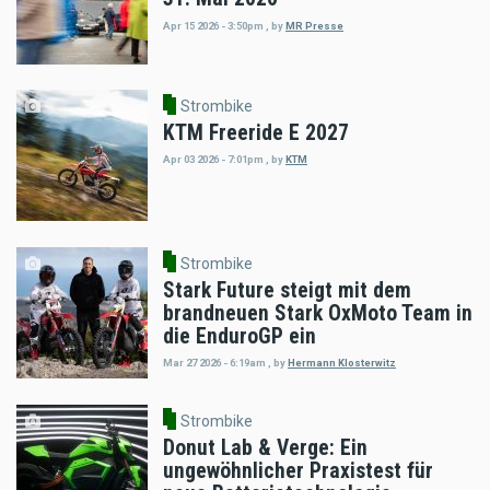
Apr 15 2026 - 3:50pm
,
by
MR Presse
Strombike
KTM Freeride E 2027
Apr 03 2026 - 7:01pm
,
by
KTM
Strombike
Stark Future steigt mit dem
brandneuen Stark OxMoto Team in
die EnduroGP ein
Mar 27 2026 - 6:19am
,
by
Hermann Klosterwitz
Strombike
Donut Lab & Verge: Ein
ungewöhnlicher Praxistest für