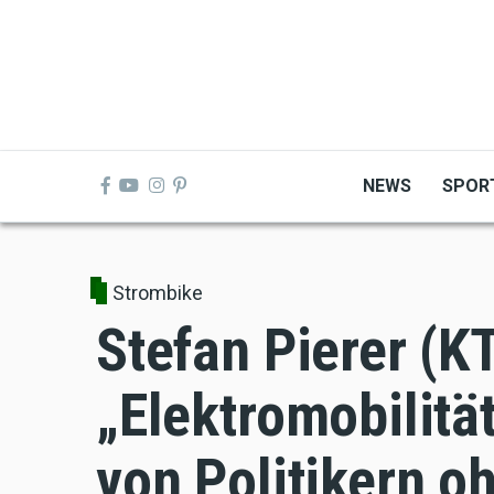
Skip
to
main
content
NEWS
SPOR
Strombike
Stefan Pierer (K
„Elektromobilität
von Politikern o