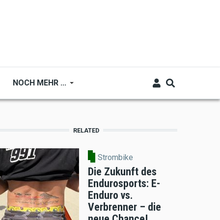
NOCH MEHR ...
RELATED
Strombike
Die Zukunft des
Endurosports: E-
Enduro vs.
Verbrenner – die
neue Chance!