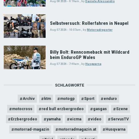
Aug 08 2026 - 9:19am
,
by
Daniele Alessandro
Selbstversuch: Rollerfahren in Neapel
Aug 07 2026 - 10:07am
,
by
Motorradreporter
Billy Bolt: Renncomeback mit Wildcard
beim EnduroGP Wales
Aug 07 2026 - 7:49am
,
by
Husqvarna
SCHLAGWORTE
Archiv
ktm
motogp
Sport
enduro
motocross
red bull erzbergrodeo
gasgas
Szene
Erzbergrodeo
yamaha
eicma
video
ServusTV
motorrad-magazin
motorradmagazin.at
Husqvarna