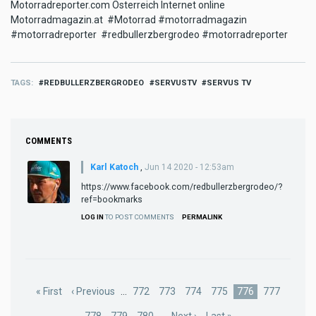
Motorradreporter.com Österreich Internet online
Motorradmagazin.at #Motorrad #motorradmagazin
#motorradreporter #redbullerzbergrodeo #motorradreporter
TAGS
REDBULLERZBERGRODEO
SERVUSTV
SERVUS TV
COMMENTS
Karl Katoch
,
Jun 14 2020 - 12:53am
https://www.facebook.com/redbullerzbergrodeo/?
ref=bookmarks
LOG IN
TO POST COMMENTS
PERMALINK
Pagination
First
« First
Previous
‹ Previous
…
Page
772
Page
773
Page
774
Page
775
Current
776
Page
777
page
page
page