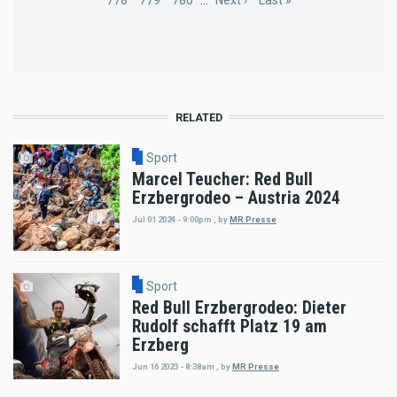
Page
778
Page
779
Page
780
…
Next
Next ›
Last
Last »
page
page
RELATED
Sport
Marcel Teucher: Red Bull
Erzbergrodeo – Austria 2024
Jul 01 2024 - 9:00pm
,
by
MR Presse
Sport
Red Bull Erzbergrodeo: Dieter
Rudolf schafft Platz 19 am
Erzberg
Jun 16 2023 - 8:38am
,
by
MR Presse