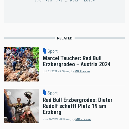
Page
775
Page
776
Page
777
…
Next
Next ›
Last
Last »
page
page
RELATED
Sport
Marcel Teucher: Red Bull
Erzbergrodeo – Austria 2024
Jul 01 2024 - 9:00pm
,
by
MR Presse
Sport
Red Bull Erzbergrodeo: Dieter
Rudolf schafft Platz 19 am
Erzberg
Jun 16 2023 - 8:38am
,
by
MR Presse