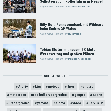
Selbstversuch: Rollerfahren in Neapel
Aug 07 2026 - 10:07am
,
by
Motorradreporter
Billy Bolt: Renncomeback mit Wildcard
beim EnduroGP Wales
Aug 07 2026 - 7:49am
,
by
Husqvarna
Tobias Ebster mit neuem ZX Moto
Werksvertrag und großen Plänen
Aug 06 2026 - 7:58am
,
by
Daniele Alessandro
SCHLAGWORTE
Archiv
ktm
motogp
Sport
enduro
motocross
red bull erzbergrodeo
gasgas
Szene
Erzbergrodeo
yamaha
eicma
video
ServusTV