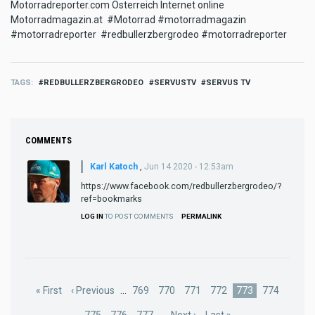
Motorradreporter.com Österreich Internet online
Motorradmagazin.at #Motorrad #motorradmagazin
#motorradreporter #redbullerzbergrodeo #motorradreporter
TAGS
REDBULLERZBERGRODEO
SERVUSTV
SERVUS TV
COMMENTS
Karl Katoch
,
Jun 14 2020 - 12:53am
https://www.facebook.com/redbullerzbergrodeo/?
ref=bookmarks
LOG IN
TO POST COMMENTS
PERMALINK
Pagination
First
« First
Previous
‹ Previous
…
Page
769
Page
770
Page
771
Page
772
Current
773
Page
774
page
page
page