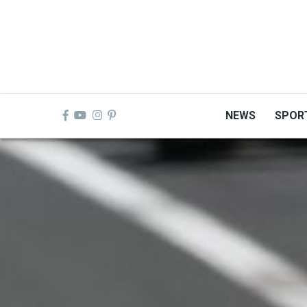
Skip
to
main
content
NEWS
SPOR