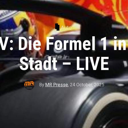
Auto
: Die Formel 1 i
Stadt – LIVE
By
MR Presse
,
24 October, 2025