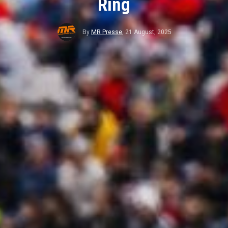
Ring
By
MR Presse
,
21 August, 2025