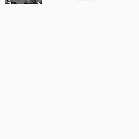
Auto
Startschuss für F1 Pit Lane Walk
am Red Bull Ring gefallen
May 15 2026 - 6:48am
,
by
MR Presse
Auto
ServusTV: 24h Nürburgring – LIVE
May 14 2026 - 8:48pm
,
by
MR Presse
Auto
DTM 2026 - Auer holt sich zweites
Podest im zweiten DTM-Rennen
Apr 28 2026 - 8:51pm
,
by
MR Presse