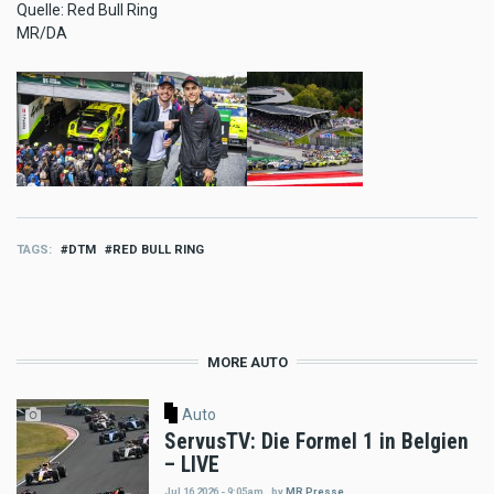
Quelle: Red Bull Ring
MR/DA
TAGS
DTM
RED BULL RING
MORE AUTO
Auto
ServusTV: Die Formel 1 in Belgien
– LIVE
Jul 16 2026 - 9:05am
,
by
MR Presse