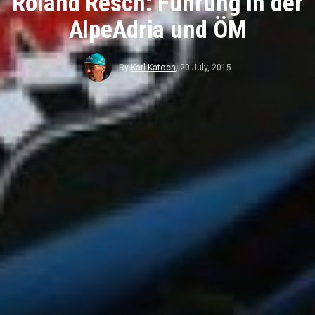
Roland Resch: Führung in der
AlpeAdria und ÖM
By
Karl Katoch
,
20 July, 2015