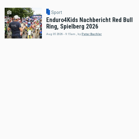
Sport
Enduro4Kids Nachbericht Red Bull
Ring, Spielberg 2026
Aug 05 2026 - 9:15am
,
by
Peter Bachler
Sport
Hard Enduro World Ranking: Red
Bull Romaniacs Finisher Thomas
Bruckner
Aug 05 2026 - 8:41am
,
by
Daniele Alessandro
Sport
Hard Enduro World Ranking:
Lorenz Steinkellner mit
Podiumsplatzierung bei Red Bull
Romaniacs
Aug 05 2026 - 8:24am
,
by
Daniele Alessandro