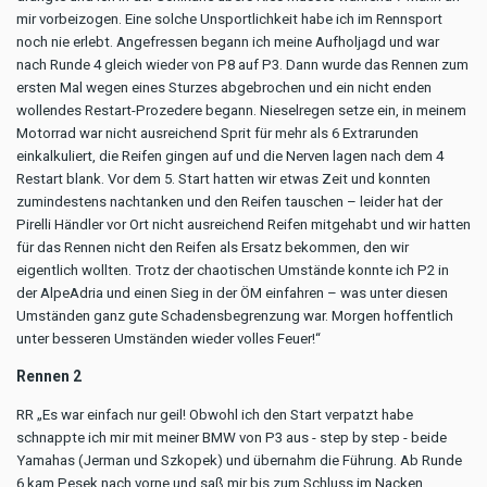
mir vorbeizogen. Eine solche Unsportlichkeit habe ich im Rennsport
noch nie erlebt. Angefressen begann ich meine Aufholjagd und war
nach Runde 4 gleich wieder von P8 auf P3. Dann wurde das Rennen zum
ersten Mal wegen eines Sturzes abgebrochen und ein nicht enden
wollendes Restart-Prozedere begann. Nieselregen setze ein, in meinem
Motorrad war nicht ausreichend Sprit für mehr als 6 Extrarunden
einkalkuliert, die Reifen gingen auf und die Nerven lagen nach dem 4
Restart blank. Vor dem 5. Start hatten wir etwas Zeit und konnten
zumindestens nachtanken und den Reifen tauschen – leider hat der
Pirelli Händler vor Ort nicht ausreichend Reifen mitgehabt und wir hatten
für das Rennen nicht den Reifen als Ersatz bekommen, den wir
eigentlich wollten. Trotz der chaotischen Umstände konnte ich P2 in
der AlpeAdria und einen Sieg in der ÖM einfahren – was unter diesen
Umständen ganz gute Schadensbegrenzung war. Morgen hoffentlich
unter besseren Umständen wieder volles Feuer!“
Rennen 2
RR „Es war einfach nur geil! Obwohl ich den Start verpatzt habe
schnappte ich mir mit meiner BMW von P3 aus - step by step - beide
Yamahas (Jerman und Szkopek) und übernahm die Führung. Ab Runde
6 kam Pesek nach vorne und saß mir bis zum Schluss im Nacken.