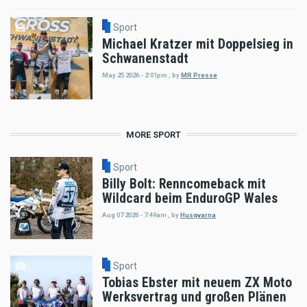
Sport
Michael Kratzer mit Doppelsieg in
Schwanenstadt
May 25 2026 - 2:01pm
,
by
MR Presse
MORE SPORT
Sport
Billy Bolt: Renncomeback mit
Wildcard beim EnduroGP Wales
Aug 07 2026 - 7:49am
,
by
Husqvarna
Sport
Tobias Ebster mit neuem ZX Moto
Werksvertrag und großen Plänen