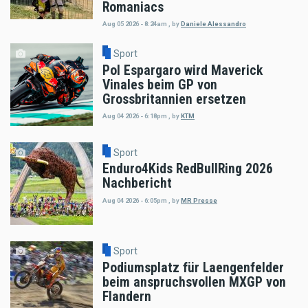
Romaniacs
Aug 05 2026 - 8:24am
,
by
Daniele Alessandro
Sport
Pol Espargaro wird Maverick
Vinales beim GP von
Grossbritannien ersetzen
Aug 04 2026 - 6:18pm
,
by
KTM
Sport
Enduro4Kids RedBullRing 2026
Nachbericht
Aug 04 2026 - 6:05pm
,
by
MR Presse
Sport
Podiumsplatz für Laengenfelder
beim anspruchsvollen MXGP von
Flandern