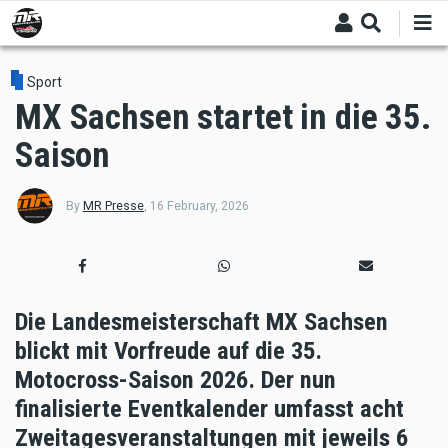
Skip
to
main
content
Sport
MX Sachsen startet in die 35.
Saison
By
MR Presse
,
16 February, 2026
Die Landesmeisterschaft MX Sachsen
blickt mit Vorfreude auf die 35.
Motocross-Saison 2026. Der nun
finalisierte Eventkalender umfasst acht
Zweitagesveranstaltungen mit jeweils 6