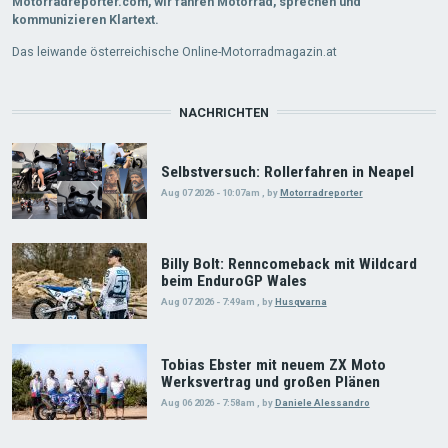
Motorradreporter.com, wir fahren Motorrad, sprechen und
kommunizieren Klartext.
Das leiwande österreichische Online-Motorradmagazin.at
NACHRICHTEN
Selbstversuch: Rollerfahren in Neapel
Aug 07 2026 - 10:07am
,
by
Motorradreporter
Billy Bolt: Renncomeback mit Wildcard
beim EnduroGP Wales
Aug 07 2026 - 7:49am
,
by
Husqvarna
Tobias Ebster mit neuem ZX Moto
Werksvertrag und großen Plänen
Aug 06 2026 - 7:58am
,
by
Daniele Alessandro