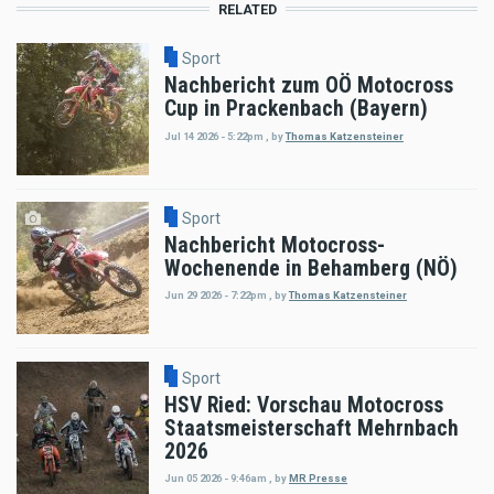
RELATED
Sport
Nachbericht zum OÖ Motocross
Cup in Prackenbach (Bayern)
Jul 14 2026 - 5:22pm
,
by
Thomas Katzensteiner
Sport
Nachbericht Motocross-
Wochenende in Behamberg (NÖ)
Jun 29 2026 - 7:22pm
,
by
Thomas Katzensteiner
Sport
HSV Ried: Vorschau Motocross
Staatsmeisterschaft Mehrnbach
2026
Jun 05 2026 - 9:46am
,
by
MR Presse