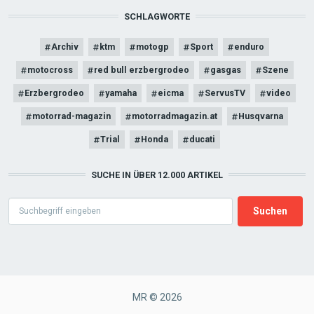
SCHLAGWORTE
Archiv
ktm
motogp
Sport
enduro
motocross
red bull erzbergrodeo
gasgas
Szene
Erzbergrodeo
yamaha
eicma
ServusTV
video
motorrad-magazin
motorradmagazin.at
Husqvarna
Trial
Honda
ducati
SUCHE IN ÜBER 12.000 ARTIKEL
Search
MR © 2026