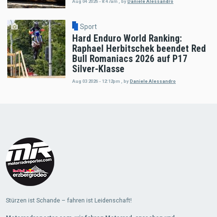
Aug 04 2026 - 8:47am
,
by
Daniele Alessandro
Sport
Hard Enduro World Ranking:
Raphael Herbitschek beendet Red
Bull Romaniacs 2026 auf P17
Silver-Klasse
Aug 03 2026 - 12:12pm
,
by
Daniele Alessandro
Load
More
Stürzen ist Schande – fahren ist Leidenschaft!