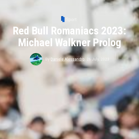
Sport
Red Bull Romaniacs 2023:
Michael Walkner Prolog
By
Daniele Alessandro
,
26 July, 2023