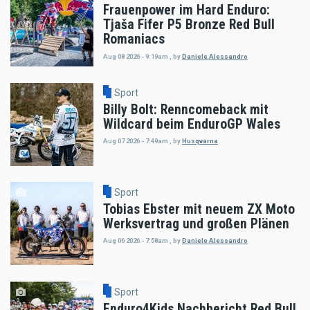
Frauenpower im Hard Enduro:
Tjaša Fifer P5 Bronze Red Bull
Romaniacs
Aug 08 2026 - 9:19am
,
by
Daniele Alessandro
Sport
Billy Bolt: Renncomeback mit
Wildcard beim EnduroGP Wales
Aug 07 2026 - 7:49am
,
by
Husqvarna
Sport
Tobias Ebster mit neuem ZX Moto
Werksvertrag und großen Plänen
Aug 06 2026 - 7:58am
,
by
Daniele Alessandro
Sport
Enduro4Kids Nachbericht Red Bull