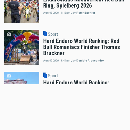
Ring, Spielberg 2026
Aug 05 2026 - 9:15am
,
by
Peter Bachler
Sport
Hard Enduro World Ranking: Red
Bull Romaniacs Finisher Thomas
Bruckner
Aug 05 2026 - 8:41am
,
by
Daniele Alessandro
Sport
Hard Enduro World Ranking:
Lorenz Steinkellner mit
Podiumsplatzierung bei Red Bull
Romaniacs
Aug 05 2026 - 8:24am
,
by
Daniele Alessandro
Sport
Pol Espargaro wird Maverick