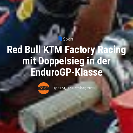
Sport
Red Bull KTM Factory Racing
mit Doppelsieg in der
EnduroGP-Klasse
By
KTM
,
02 October, 2023