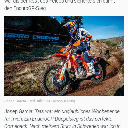
war als der Rest des Feldes und sicherte sich damit
den EnduroGP-Sieg.
Josep Garcia - Red Bull KTM Factory Racing
Josep Garcia:
"Das war ein unglaubliches Wochenende
für mich. Ein EnduroGP-Doppelsieg ist das perfekte
Comeback. Nach meinem Sturz in Schweden war ich in