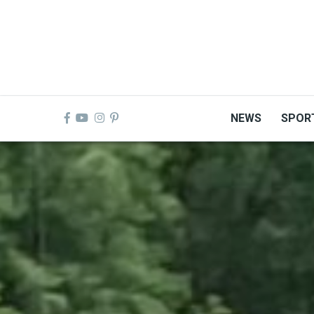
Skip
to
main
content
NEWS
SPOR