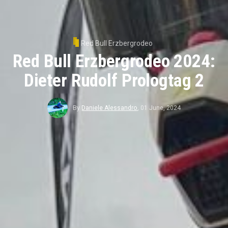
Red Bull Erzbergrodeo
Red Bull Erzbergrodeo 2024:
Dieter Rudolf Prologtag 2
By
Daniele Alessandro
,
01 June, 2024