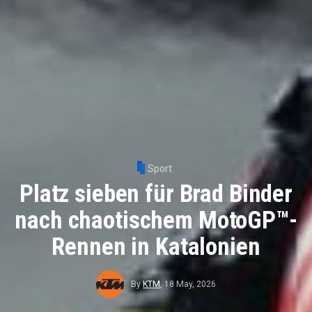
Sport
Platz sieben für Brad Binder
nach chaotischem MotoGP™-
Rennen in Katalonien
By
KTM
,
18 May, 2026