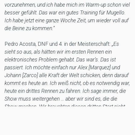
vorzunehmen, und ich habe mich im Warm-up schon viel
besser gefühlt. Das war ein gutes Training für Mugello.
Ich habe jetzt eine ganze Woche Zeit, um wieder voll auf
die Beine zu kommen.“
Pedro Acosta, DNF und 4. in der Meisterschaft:
„Es
sieht so aus, als hätten wir im ersten Rennen ein
elektronisches Problem gehabt. Das war’s. Das ist
passiert. Ich möchte einfach nur Alex [Marquez] und
Johann [Zarco] alle Kraft der Welt schicken, denn darauf
kommt es heute an. Ich weiß nicht, ob es notwendig war,
heute ein drittes Rennen zu fahren. Ich sage immer, die
Show muss weitergehen … aber wir sind es, die die
Show machen. Wir brauchten diesen dritten Start nicht.
Meine Probleme heute sind nicht wichtig.“
Enea Bastianini, DNS und 12. in der Meisterschaft:
„Ich
habe an Leistung verloren, und das war das Ende eines