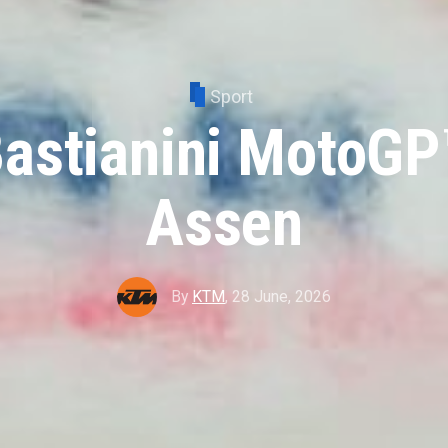
Sport
Bastianini MotoGP
Assen
By
KTM
,
28 June, 2026