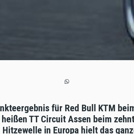
unkteergebnis für Red Bull KTM be
heißen TT Circuit Assen beim zehnt
 Hitzewelle in Europa hielt das ga