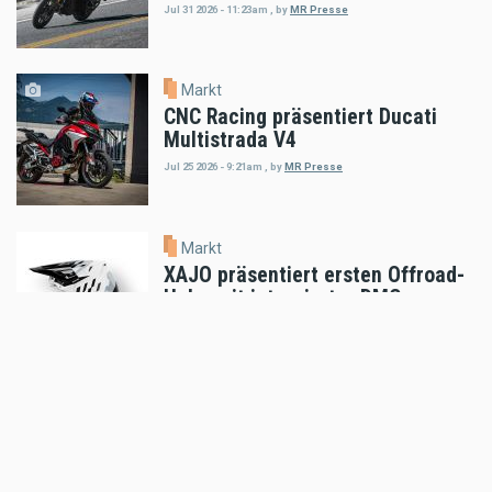
Jul 31 2026 - 11:23am
,
by
MR Presse
Markt
CNC Racing präsentiert Ducati
Multistrada V4
Jul 25 2026 - 9:21am
,
by
MR Presse
Markt
XAJO präsentiert ersten Offroad-
Helm mit integrierter DMC-
Kommunikation
Jul 23 2026 - 11:06am
,
by
MR Presse
Markt
auner Red Bull Romaniacs Setup-
Guide
Jul 18 2026 - 5:52pm
,
by
MR Presse