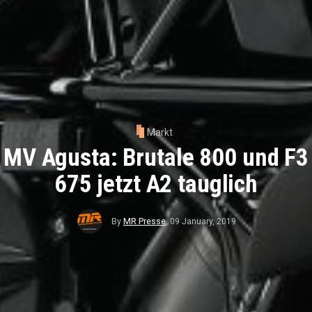
Markt
MV Agusta: Brutale 800 und F3
675 jetzt A2 tauglich
By
MR Presse
,
09 January, 2019