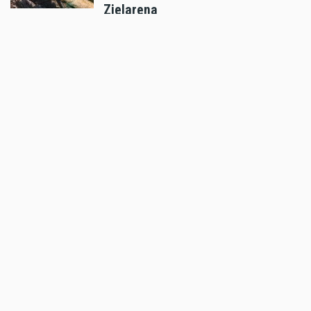
Zielarena
Aug 02 2026 - 10:35am
,
by
MR Presse
Sport
Hard Enduro World Ranking: Red
Bull Romaniacs Dieter Rudolf
Finale
Aug 02 2026 - 10:25am
,
by
Daniele Alessandro
Sport
Hard Enduro World Ranking: Red
Bull Romaniacs Finale
Aug 02 2026 - 9:57am
,
by
MR Presse
Sport
Hard Enduro World Ranking: Mani
Lettenbichler holt Sieg
Aug 01 2026 - 8:31pm
,
by
KTM