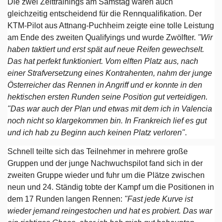
Die zwei Zeittrainings am Samstag waren auch
gleichzeitig entscheidend für die Rennqualifikation. Der
KTM-Pilot aus Attnang-Puchheim zeigte eine tolle Leistung
am Ende des zweiten Qualifyings und wurde Zwölfter.
"Wir
haben taktiert und erst spät auf neue Reifen gewechselt.
Das hat perfekt funktioniert. Vom elften Platz aus, nach
einer Strafversetzung eines Kontrahenten, nahm der junge
Österreicher das Rennen in Angriff und er konnte in den
hektischen ersten Runden seine Position gut verteidigen.
"Das war auch der Plan und etwas mit dem ich in Valencia
noch nicht so klargekommen bin. In Frankreich lief es gut
und ich hab zu Beginn auch keinen Platz verloren"
.
Schnell teilte sich das Teilnehmer in mehrere große
Gruppen und der junge Nachwuchspilot fand sich in der
zweiten Gruppe wieder und fuhr um die Plätze zwischen
neun und 24. Ständig tobte der Kampf um die Positionen in
dem 17 Runden langen Rennen:
"Fast jede Kurve ist
wieder jemand reingestochen und hat es probiert. Das war