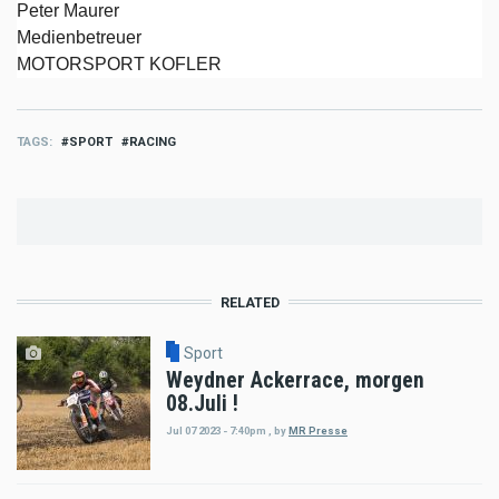
Peter Maurer
Medienbetreuer
MOTORSPORT KOFLER
TAGS
SPORT
RACING
RELATED
Sport
Weydner Ackerrace, morgen
08.Juli !
Jul 07 2023 - 7:40pm
,
by
MR Presse