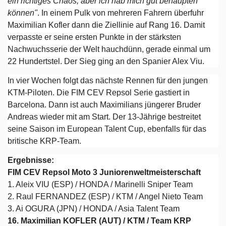
ein richtiges Chaos, aber ich hab mich gut behaupten
können"
. In einem Pulk von mehreren Fahrern überfuhr
Maximilian Kofler dann die Ziellinie auf Rang 16. Damit
verpasste er seine ersten Punkte in der stärksten
Nachwuchsserie der Welt hauchdünn, gerade einmal um
22 Hundertstel. Der Sieg ging an den Spanier Alex Viu.
In vier Wochen folgt das nächste Rennen für den jungen
KTM-Piloten. Die FIM CEV Repsol Serie gastiert in
Barcelona. Dann ist auch Maximilians jüngerer Bruder
Andreas wieder mit am Start. Der 13-Jährige bestreitet
seine Saison im European Talent Cup, ebenfalls für das
britische KRP-Team.
Ergebnisse:
FIM CEV Repsol Moto 3 Juniorenweltmeisterschaft
1. Aleix VIU (ESP) / HONDA / Marinelli Sniper Team
2. Raul FERNANDEZ (ESP) / KTM / Angel Nieto Team
3. Ai OGURA (JPN) / HONDA / Asia Talent Team
16. Maximilian KOFLER (AUT) / KTM / Team KRP