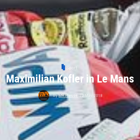
Sport
Maximilian Kofler in Le Mans
By
MR Presse
,
22 May, 2018