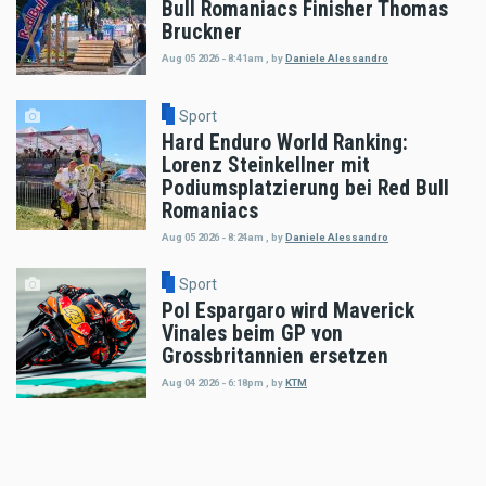
Bull Romaniacs Finisher Thomas
Bruckner
Aug 05 2026 - 8:41am
,
by
Daniele Alessandro
Sport
Hard Enduro World Ranking:
Lorenz Steinkellner mit
Podiumsplatzierung bei Red Bull
Romaniacs
Aug 05 2026 - 8:24am
,
by
Daniele Alessandro
Sport
Pol Espargaro wird Maverick
Vinales beim GP von
Grossbritannien ersetzen
Aug 04 2026 - 6:18pm
,
by
KTM
Sport
Enduro4Kids RedBullRing 2026