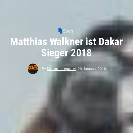
Sport
Matthias Walkner ist Dakar
Sieger 2018
By
Motorradreporter
,
20 January, 2018