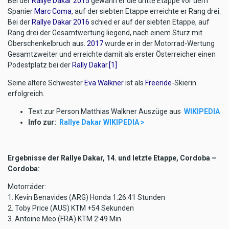
Bei der
Rallye Dakar 2015
gewann er die dritte Etappe vor dem
Spanier
Marc Coma
, auf der siebten Etappe erreichte er Rang drei.
Bei der
Rallye Dakar 2016
schied er auf der siebten Etappe, auf
Rang drei der Gesamtwertung liegend, nach einem Sturz mit
Oberschenkelbruch aus.
2017
wurde er in der Motorrad-Wertung
Gesamtzweiter und erreichte damit als erster Österreicher einen
Podestplatz bei der
Rally Dakar
.
[1]
Seine ältere Schwester
Eva Walkner
ist als
Freeride
-Skierin
erfolgreich.
Text zur Person Matthias Walkner Auszüge aus
WIKIPEDIA
Info zur:
Rallye Dakar WIKIPEDIA >
Ergebnisse der Rallye Dakar, 14. und letzte Etappe, Cordoba –
Cordoba:
Motorräder:
1. Kevin Benavides (ARG) Honda 1:26:41 Stunden
2. Toby Price (AUS) KTM +54 Sekunden
3. Antoine Meo (FRA) KTM 2:49 Min.