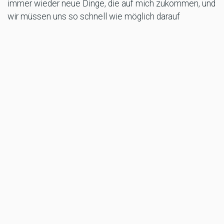
immer wieder neue Dinge, die auf mich zukommen, und
wir müssen uns so schnell wie möglich darauf
einstellen. So gesehen war der heutige Tag ein guter
Start ins Wochenende, bei dem wir uns gut verbessern
konnten. Wenn man die beiden Erstplatzierten in der
Zeitenliste weglässt, sind wir gar nicht so weit vom
Rest des Feldes entfernt. Es geht also darum,
weiterzumachen und zu sehen, dass wir bis zum Ende
des Wochenendes noch mehr Fortschritte machen."
#AUSWorldSBK - WorldSSP Kombinierte Zeitenliste
(FP1/FP2):
1 Nicolo BULEGA / ITA / Aruba.it Racing WorldSSP
Team / Ducati Panigale V2 / 1´32.852 (FP2)
2 Stefano MANZI / ITA / Ten Kate Racing Yamaha /