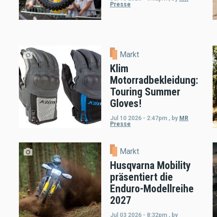
Presse
Markt
Klim
Motorradbekleidung:
Touring Summer
Gloves!
Jul 10 2026 - 2:47pm
,
by
MR
Presse
Markt
Husqvarna Mobility
präsentiert die
Enduro-Modellreihe
2027
Jul 03 2026 - 8:32pm
,
by