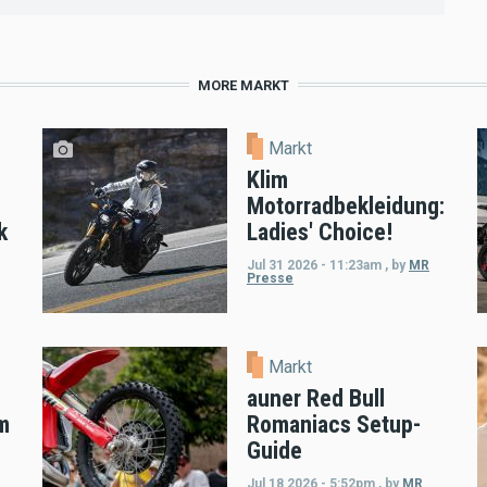
MORE MARKT
Markt
Klim
Motorradbekleidung:
k
Ladies' Choice!
Jul 31 2026 - 11:23am
,
by
MR
Presse
Markt
auner Red Bull
m
Romaniacs Setup-
Guide
Jul 18 2026 - 5:52pm
,
by
MR