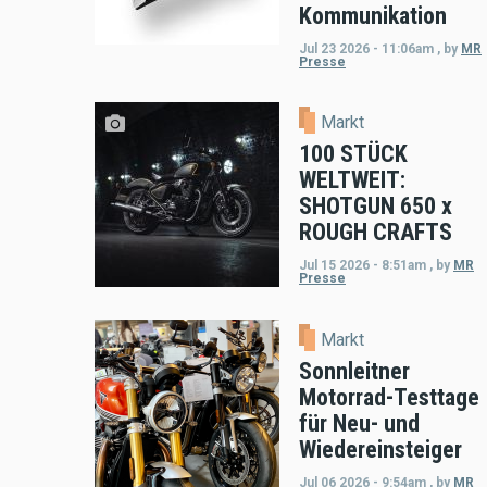
Kommunikation
Jul 23 2026 - 11:06am
,
by
MR
Presse
Markt
100 STÜCK
WELTWEIT:
SHOTGUN 650 x
ROUGH CRAFTS
Jul 15 2026 - 8:51am
,
by
MR
Presse
Markt
Sonnleitner
Motorrad-Testtage
für Neu- und
Wiedereinsteiger
Jul 06 2026 - 9:54am
,
by
MR