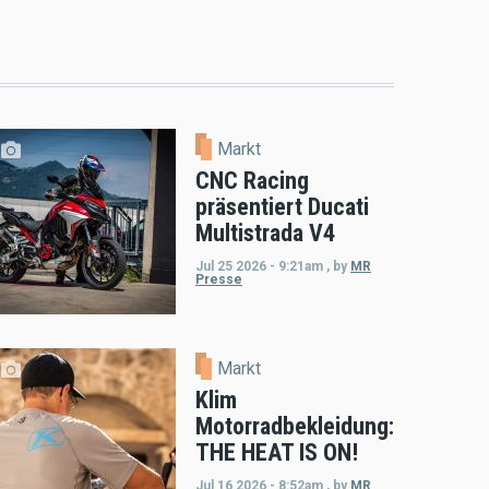
Markt
CNC Racing
präsentiert Ducati
Multistrada V4
Jul 25 2026 - 9:21am
,
by
MR
Presse
Markt
Klim
Motorradbekleidung:
THE HEAT IS ON!
Jul 16 2026 - 8:52am
,
by
MR