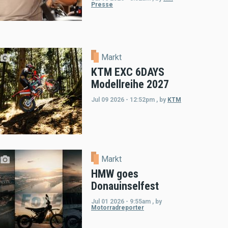
Presse
Markt
KTM EXC 6DAYS
Modellreihe 2027
Jul 09 2026 - 12:52pm
,
by
KTM
Markt
HMW goes
Donauinselfest
Jul 01 2026 - 9:55am
,
by
Motorradreporter