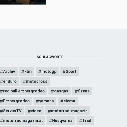
SCHLAGWORTE
Archiv
ktm
motogp
Sport
enduro
motocross
red bull erzbergrodeo
gasgas
Szene
Erzbergrodeo
yamaha
eicma
ServusTV
video
motorrad-magazin
motorradmagazin.at
Husqvarna
Trial