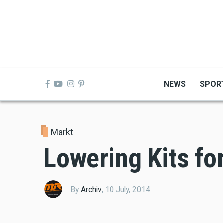
Skip
to
main
content
NEWS
SPOR
Markt
Lowering Kits f
By
Archiv
,
10 July, 2014