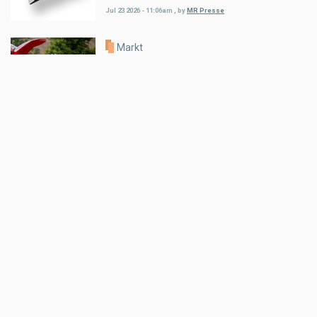
Jul 23 2026 - 11:06am
,
by
MR Presse
Markt
auner Red Bull Romaniacs Setup-
Guide
Jul 18 2026 - 5:52pm
,
by
MR Presse
Markt
Klim Motorradbekleidung: THE
HEAT IS ON!
Jul 16 2026 - 8:52am
,
by
MR Presse
Markt
100 STÜCK WELTWEIT: SHOTGUN
650 x ROUGH CRAFTS
Jul 15 2026 - 8:51am
,
by
MR Presse