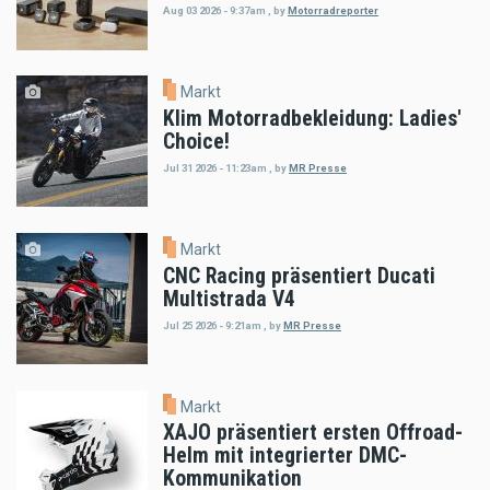
Aug 03 2026 - 9:37am
,
by
Motorradreporter
Markt
Klim Motorradbekleidung: Ladies'
Choice!
Jul 31 2026 - 11:23am
,
by
MR Presse
Markt
CNC Racing präsentiert Ducati
Multistrada V4
Jul 25 2026 - 9:21am
,
by
MR Presse
Markt
XAJO präsentiert ersten Offroad-
Helm mit integrierter DMC-
Kommunikation