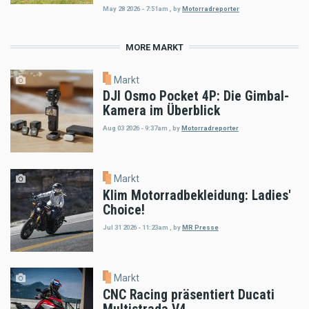
May 28 2026 - 7:51am
,
by
Motorradreporter
MORE MARKT
Markt
DJI Osmo Pocket 4P: Die Gimbal-
Kamera im Überblick
Aug 03 2026 - 9:37am
,
by
Motorradreporter
Markt
Klim Motorradbekleidung: Ladies'
Choice!
Jul 31 2026 - 11:23am
,
by
MR Presse
Markt
CNC Racing präsentiert Ducati