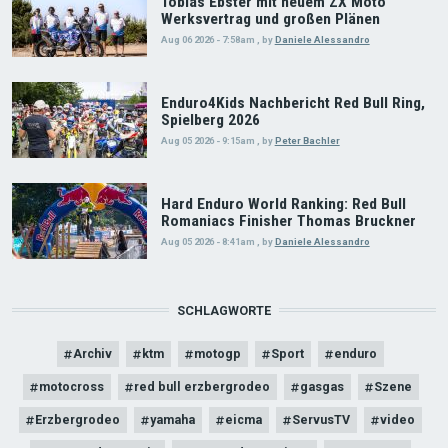
Tobias Ebster mit neuem ZX Moto
Werksvertrag und großen Plänen
Aug 06 2026 - 7:58am
,
by
Daniele Alessandro
Enduro4Kids Nachbericht Red Bull Ring,
Spielberg 2026
Aug 05 2026 - 9:15am
,
by
Peter Bachler
Hard Enduro World Ranking: Red Bull
Romaniacs Finisher Thomas Bruckner
Aug 05 2026 - 8:41am
,
by
Daniele Alessandro
SCHLAGWORTE
Archiv
ktm
motogp
Sport
enduro
motocross
red bull erzbergrodeo
gasgas
Szene
Erzbergrodeo
yamaha
eicma
ServusTV
video