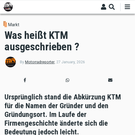
Skip
to
main
content
Markt
Was heißt KTM
ausgeschrieben ?
By
Motorradreporter
,
27 January, 2026
Ursprünglich stand die Abkürzung KTM
für die Namen der Gründer und den
Gründungsort. Im Laufe der
Firmengeschichte änderte sich die
Bedeutung jedoch leicht.