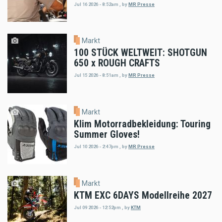
Jul 16 2026 - 8:52am
,
by
MR Presse
Markt
100 STÜCK WELTWEIT: SHOTGUN
650 x ROUGH CRAFTS
Jul 15 2026 - 8:51am
,
by
MR Presse
Markt
Klim Motorradbekleidung: Touring
Summer Gloves!
Jul 10 2026 - 2:47pm
,
by
MR Presse
Markt
KTM EXC 6DAYS Modellreihe 2027
Jul 09 2026 - 12:52pm
,
by
KTM