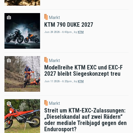
Markt
KTM 790 DUKE 2027
Jun 24 2026 - 6:40pm
,
by
KTM
Markt
Modellreihe KTM EXC und EXC-F
2027 bleibt Siegeskonzept treu
Jun 11 2026 - 6:23pm
,
by
KTM
Markt
Streit um KTM-EXC-Zulassungen:
„Dieselskandal auf zwei Rädern“
oder mediale Treibjagd gegen den
Endurosport?