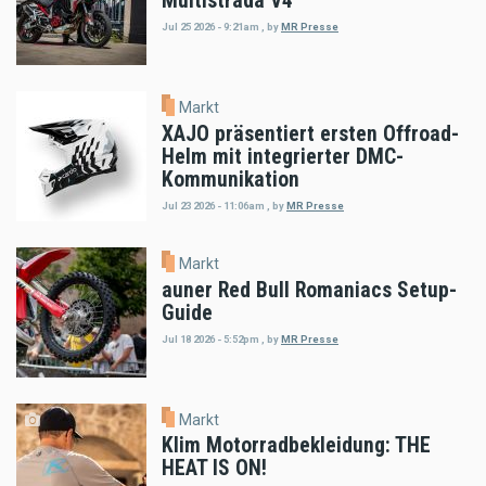
Multistrada V4
Jul 25 2026 - 9:21am
,
by
MR Presse
Markt
XAJO präsentiert ersten Offroad-
Helm mit integrierter DMC-
Kommunikation
Jul 23 2026 - 11:06am
,
by
MR Presse
Markt
auner Red Bull Romaniacs Setup-
Guide
Jul 18 2026 - 5:52pm
,
by
MR Presse
Markt
Klim Motorradbekleidung: THE
HEAT IS ON!