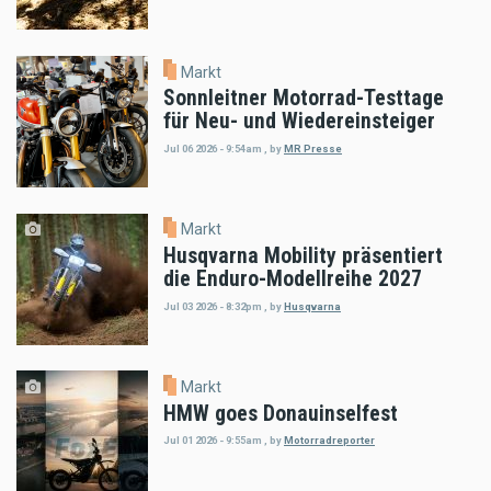
Markt
Sonnleitner Motorrad-Testtage
für Neu- und Wiedereinsteiger
Jul 06 2026 - 9:54am
,
by
MR Presse
Markt
Husqvarna Mobility präsentiert
die Enduro-Modellreihe 2027
Jul 03 2026 - 8:32pm
,
by
Husqvarna
Markt
HMW goes Donauinselfest
Jul 01 2026 - 9:55am
,
by
Motorradreporter