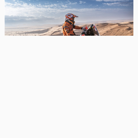
Danilo Petrucci - KTM Factory Racing - 2022 Dakar Rally (1)
Danilo Petrucci konnte bei seiner ersten
Wertungsprüfung der Rallye Dakar von seinem 33.
Startplatz profitieren und den vor ihm liegenden Spuren
folgen, so dass er die Etappe als 13. schnellster
beendete. Der Italiener kam nach den führenden
Fahrern an den schwierigen Wegpunkten an, konnte