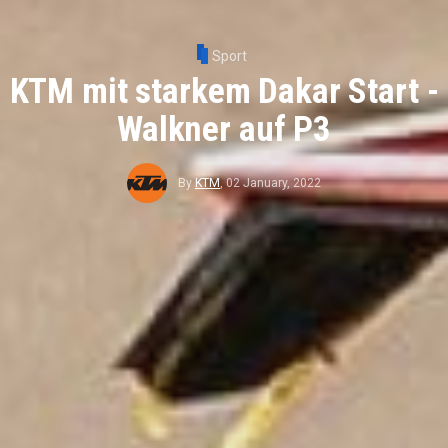
Sport
KTM mit starkem Dakar Start -
Walkner auf P3
By
KTM
,
02 January, 2022