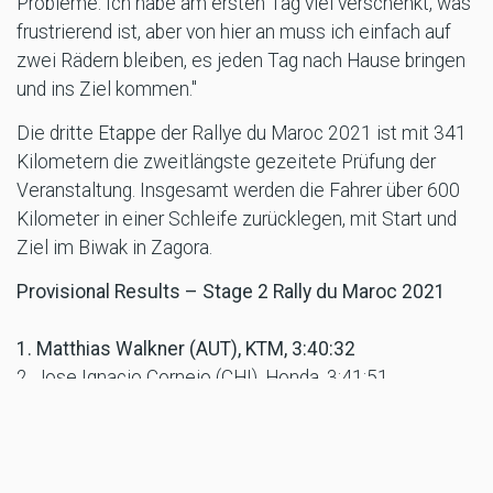
Probleme. Ich habe am ersten Tag viel verschenkt, was
frustrierend ist, aber von hier an muss ich einfach auf
zwei Rädern bleiben, es jeden Tag nach Hause bringen
und ins Ziel kommen."
Die dritte Etappe der Rallye du Maroc 2021 ist mit 341
Kilometern die zweitlängste gezeitete Prüfung der
Veranstaltung. Insgesamt werden die Fahrer über 600
Kilometer in einer Schleife zurücklegen, mit Start und
Ziel im Biwak in Zagora.
Provisional Results – Stage 2 Rally du Maroc 2021
1. Matthias Walkner (AUT), KTM, 3:40:32
2. Jose Ignacio Cornejo (CHI), Honda, 3:41:51
3. Pablo Quintanilla (CHI), Honda, 3:43:22
4. Daniel Sanders (AUS), GASGAS, 3:44:12
5. Kevin Benavides (ARG), KTM, 3:44:36
Other KTM