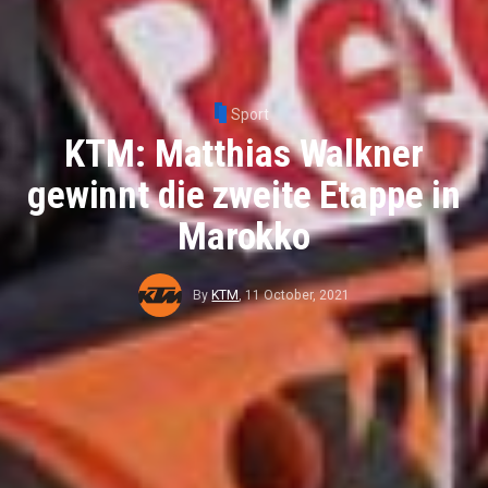
Sport
KTM: Matthias Walkner
gewinnt die zweite Etappe in
Marokko
By
KTM
,
11 October, 2021