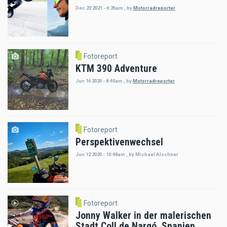
Dec 23 2021 - 6:26am
,
by
Motorradreporter
Fotoreport
KTM 390 Adventure
Jun 16 2020 - 8:40am
,
by
Motorradreporter
Fotoreport
Perspektivenwechsel
Jun 12 2020 - 10:48am
,
by
Michael Alschner
Fotoreport
Jonny Walker in der malerischen
Stadt Coll de Nargó, Spanien