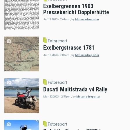
Exelbergrennen 1903
Pressebericht Dopplerhütte
Jul 11 2023 - 7:44am
,
by
Motorradreporter
Fotoreport
Exelbergstrasse 1781
Jul 10 2023 - 8:08am
,
by
Motorradreporter
Fotoreport
Ducati Multistrada v4 Rally
Mar 22 2023 - 2:54pm
,
by
Motorradreporter
Fotoreport