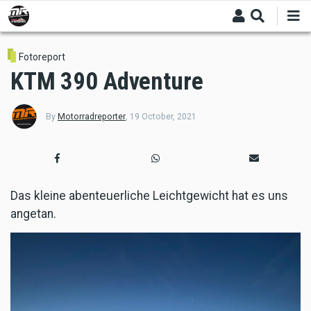
Skip
to
main
content
Fotoreport
KTM 390 Adventure
By
Motorradreporter
,
19 October, 2021
Das kleine abenteuerliche Leichtgewicht hat es uns
angetan.