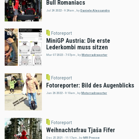
Bull Romaniacs
Jul 24 2022 - 9:24am
,
by
Daniele Alessandro
Fotoreport
MiniGP Austria: Die erste
Lederkombi muss sitzen
Mar 07 2022 - 7:07pm
,
by
Motorradreporter
Fotoreport
Fotoreporter: Bild des Augenblicks
Jan 26 2022 - 9:10am
,
by
Motorradreporter
Fotoreport
Weihnachtsfrau Tjaša Fifer
Dec 25 2021 - 11:17am
,
by
MR Presse