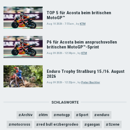
TOP 5 für Acosta beim britischen
MotoGP™
Aug 10 2026 - 7:55am
,
by
KTM
P6 für Acosta beim anspruchsvollen
britischen MotoGP™-Sprint
Aug 09 2026 - 12:38pm
,
by
KTM
Enduro Trophy Straßburg 15./16. August
2026
Aug 09 2026 - 12:22pm
,
by
Peter Bachler
SCHLAGWORTE
Archiv
ktm
motogp
Sport
enduro
motocross
red bull erzbergrodeo
gasgas
Szene