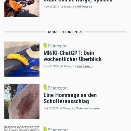
Nov 27 2019 - 2:10pm
,
by
MR Presse
MORE FOTOREPORT
Fotoreport
MR/KI-ChatGPT: Dein
wöchentlicher Überblick
Nov 21 2025 - 8:28pm
,
by
Karl Katoch
Fotoreport
Eine Hommage an den
Schotterausschlag
Jul 05 2025 - 8:59am
,
by
Motorradreporter
Fotoreport