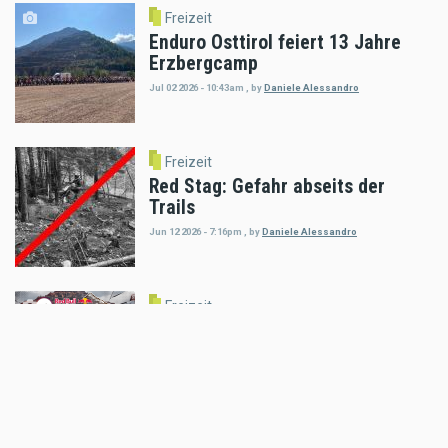
Freizeit
Enduro Osttirol feiert 13 Jahre
Erzbergcamp
Jul 02 2026 - 10:43am
,
by
Daniele Alessandro
Freizeit
Red Stag: Gefahr abseits der
Trails
Jun 12 2026 - 7:16pm
,
by
Daniele Alessandro
Freizeit
Vom spielerischen Glücke am
Fuße des Eisernen Giganten
May 20 2026 - 3:13pm
,
by
Motorradreporter