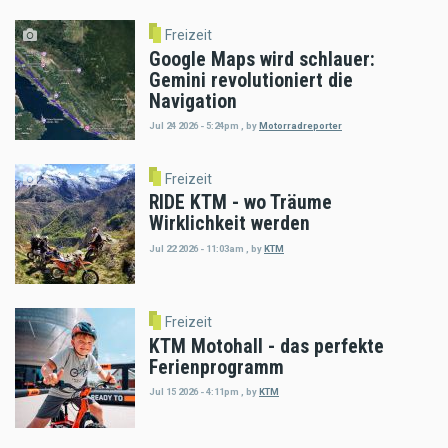
Freizeit
Google Maps wird schlauer:
Gemini revolutioniert die
Navigation
Jul 24 2026 - 5:24pm
,
by
Motorradreporter
Freizeit
RIDE KTM - wo Träume
Wirklichkeit werden
Jul 22 2026 - 11:03am
,
by
KTM
Freizeit
KTM Motohall - das perfekte
Ferienprogramm
Jul 15 2026 - 4:11pm
,
by
KTM