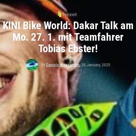
Freizeit
KINI Bike World: Dakar Talk am
Mo. 27. 1. mit Teamfahrer
Tobias Ebster!
By
Daniele Alessandro
,
25 January, 2025