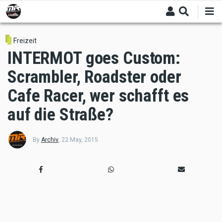
Skip
to
main
content
Freizeit
INTERMOT goes Custom:
Scrambler, Roadster oder
Cafe Racer, wer schafft es
auf die Straße?
By
Archiv
,
22 May, 2015