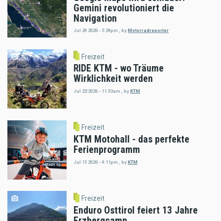
Gemini revolutioniert die
Navigation
Jul 24 2026 - 5:24pm
,
by
Motorradreporter
Freizeit
RIDE KTM - wo Träume
Wirklichkeit werden
Jul 22 2026 - 11:03am
,
by
KTM
Freizeit
KTM Motohall - das perfekte
Ferienprogramm
Jul 15 2026 - 4:11pm
,
by
KTM
Freizeit
Enduro Osttirol feiert 13 Jahre
Erzbergcamp