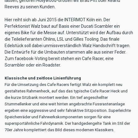
lassen, gehören Hollywood-Größen wir Brad Pitt oder Keanu
Reeves zu seinen Kunden.
Hier reiht sich ab Juni 2015 die INTERMOT Köln ein. Der
Perfektionist Walz baut auf Basis einer Ducati Scambler ein
eigenes Bike für die Messe auf. Unterstützt wird der Aufbau durch
die Teilelieferanten Öhlins, LSL und Gilles Tooling. Das finale
Edelstück soll dabei unmissverständlich Walz Handschrift tragen.
Die Entwürfe für die Umbauten stammen alle aus seiner Feder.
Zum facebook-Voting bereit stehen ein Cafe Racer, eine
Scrambler oder ein Roadster.
Klassische und zeitlose Linienführung
Für die Umsetzung des Cafe Racers fertigt Walz ein komplett neu
gestaltetes Rahmenheck, auf das das typische Cafe Racer Heck und
die kurze Sitzbank montiert werden. Ein tief angeschellter
Stummellenker und eine weit hinten angebrachte Fussrastenanlage
ergeben eine aggressive und sehr fahraktive Sitzposition. Superleichte
Speichenräder und Fahrwerkskomponenten sorgen für eine
supersportähnliche Fahrdynamik. Der handgedengelte Tank im Stil der
70er Jahre komplettiert das Bild dieses modernen Klassikers.