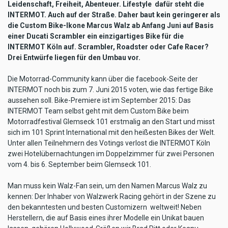
Leidenschaft, Freiheit, Abenteuer. Lifestyle  dafür steht die
INTERMOT. Auch auf der Straße. Daher baut kein geringerer als
die Custom Bike-Ikone Marcus Walz ab Anfang Juni auf Basis
einer Ducati Scrambler ein einzigartiges Bike für die
INTERMOT Köln auf. Scrambler, Roadster oder Cafe Racer?
Drei Entwürfe liegen für den Umbau vor.
Die Motorrad-Community kann über die facebook-Seite der
INTERMOT noch bis zum 7. Juni 2015 voten, wie das fertige Bike
aussehen soll. Bike-Premiere ist im September 2015: Das
INTERMOT Team selbst geht mit dem Custom Bike beim
Motorradfestival Glemseck 101 erstmalig an den Start und misst
sich im 101 Sprint International mit den heißesten Bikes der Welt.
Unter allen Teilnehmern des Votings verlost die INTERMOT Köln
zwei Hotelübernachtungen im Doppelzimmer für zwei Personen
vom 4. bis 6. September beim Glemseck 101.
Man muss kein Walz-Fan sein, um den Namen Marcus Walz zu
kennen: Der Inhaber von Walzwerk Racing gehört in der Szene zu
den bekanntesten und besten Customizern  weltweit! Neben
Herstellern, die auf Basis eines ihrer Modelle ein Unikat bauen