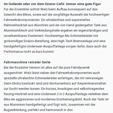
Im Gelände oder vor dem Szene-Café: immer eine gute Figur
Für die Scrambler achtet Walz beim Aufbau konsequent auf das
Gewicht des Bikes, sowie auf die sorgfältige Auswahl der hochwertigen
Fahrwerkskomponenten. Ein ultraleichtes und supersteifes
Rahmenheckteil aus Alurohren und ein von Hand gedengelter Tank aus
Aluminiumblech und Verkleidungsteile ergeben ein eigenständiges und
unverkennbares Statement. Hochwertige Alu-Schmiederäder mit
grobstolliger Enduro-Bereifung, eine High-Tech Bremsanlage und eine
handgefertigte Underseat-Auspuffanlage sorgen dafür, dass auch die
Performance nicht zu kurz kommt.
Fahrmaschine reinster Sorte
Bei der Roadster Version ist alles auf die pure Fahrdynamik
ausgerichtet. Walz lässt neben den Fahrwerkskomponenten auch
spezielle ultraleichte Schmiederäder anfertigen, die mit reinrassigen
Semi-Slicks bestückt sind und die Kurvenhatz auf Serpentinenstraßen
zur Sucht werden lassen. Ein kurzes, knackiges und selbsttragendes
Racing-Heckteil und eine Underseat 2 in 2 Auspuffanlage verleihen dem
Bike ein aggressives und modernes Erscheinungsbild. Auch der Tank ist
aus Aluminium handgefertigt und fügt sich, zusammen mit der
Bugverkleidung, perfekt und harmonisch in das