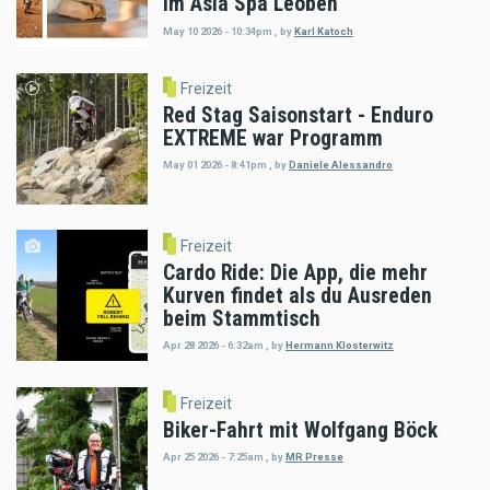
im Asia Spa Leoben
May 10 2026 - 10:34pm
,
by
Karl Katoch
Freizeit
Red Stag Saisonstart - Enduro
EXTREME war Programm
May 01 2026 - 8:41pm
,
by
Daniele Alessandro
Freizeit
Cardo Ride: Die App, die mehr
Kurven findet als du Ausreden
beim Stammtisch
Apr 28 2026 - 6:32am
,
by
Hermann Klosterwitz
Freizeit
Biker-Fahrt mit Wolfgang Böck
Apr 25 2026 - 7:25am
,
by
MR Presse