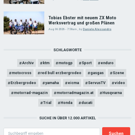
Tobias Ebster mit neuem ZX Moto
Werksvertrag und großen Plänen
Aug 06 2026 - 7:58am
,
by
Daniele Alessandro
SCHLAGWORTE
Archiv
ktm
motogp
Sport
enduro
motocross
red bull erzbergrodeo
gasgas
Szene
Erzbergrodeo
yamaha
eicma
ServusTV
video
motorrad-magazin
motorradmagazin.at
Husqvarna
Trial
Honda
ducati
SUCHE IN ÜBER 12.000 ARTIKEL
Search