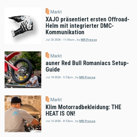
Markt
XAJO präsentiert ersten Offroad-
Helm mit integrierter DMC-
Kommunikation
Jul 23 2026 - 11:06am
,
by
MR Presse
Markt
auner Red Bull Romaniacs Setup-
Guide
Jul 18 2026 - 5:52pm
,
by
MR Presse
Markt
Klim Motorradbekleidung: THE
HEAT IS ON!
Jul 16 2026 - 8:52am
,
by
MR Presse