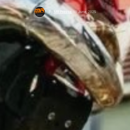
By
MR Presse
,
11 June, 2025