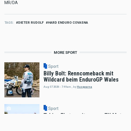
MR/DA
TAGS
DIETER RUDOLF
HARD ENDURO COVASNA
MORE SPORT
Sport
Billy Bolt: Renncomeback mit
Wildcard beim EnduroGP Wales
Aug 07 2026 - 7:49am
,
by
Husqvarna
Sport
Tobias Ebster mit neuem ZX Moto
Werksvertrag und großen Plänen
Aug 06 2026 - 7:58am
,
by
Daniele Alessandro