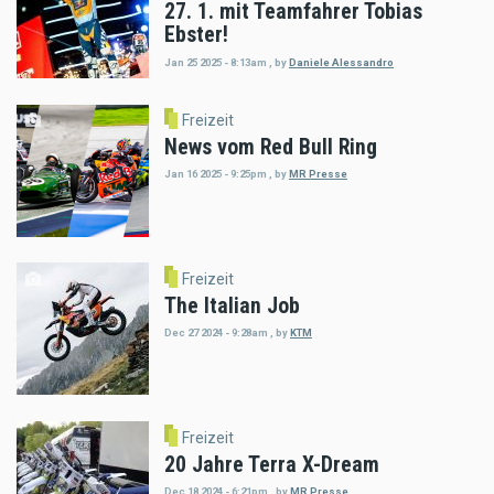
27. 1. mit Teamfahrer Tobias
Ebster!
Jan 25 2025 - 8:13am
,
by
Daniele Alessandro
Freizeit
News vom Red Bull Ring
Jan 16 2025 - 9:25pm
,
by
MR Presse
Freizeit
The Italian Job
Dec 27 2024 - 9:28am
,
by
KTM
Freizeit
20 Jahre Terra X-Dream
Dec 18 2024 - 6:21pm
,
by
MR Presse