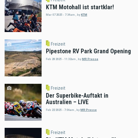
KTM Motohall ist startklar!
Mar 07 2025 - 7:34am
,
by
KTM
Freizeit
Pipestone RV Park Grand Opening
Feb 28 2025 - 11:32am
,
by
MR Presse
Freizeit
Der Superbike-Auftakt in
Australien – LIVE
Feb 22 2025 - 7:06am
,
by
MR Presse
Freizeit