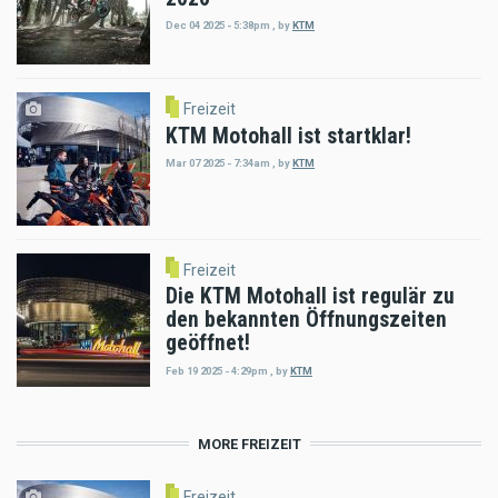
Dec 04 2025 - 5:38pm
,
by
KTM
Freizeit
KTM Motohall ist startklar!
Mar 07 2025 - 7:34am
,
by
KTM
Freizeit
Die KTM Motohall ist regulär zu
den bekannten Öffnungszeiten
geöffnet!
Feb 19 2025 - 4:29pm
,
by
KTM
MORE FREIZEIT
Freizeit