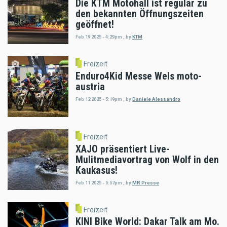
Die KTM Motohall ist regulär zu
den bekannten Öffnungszeiten
geöffnet!
Feb 19 2025 - 4:29pm
,
by
KTM
Freizeit
Enduro4Kid Messe Wels moto-
austria
Feb 12 2025 - 5:19pm
,
by
Daniele Alessandro
Freizeit
XAJO präsentiert Live-
Mulitmediavortrag von Wolf in den
Kaukasus!
Feb 11 2025 - 5:57pm
,
by
MR Presse
Freizeit
KINI Bike World: Dakar Talk am Mo.