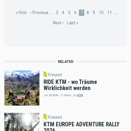
Pagination
First
« First
Previous
‹ Previous
…
Page
3
Page
4
Page
5
Page
6
Current
7
Page
8
Page
9
Page
10
Page
11
…
page
page
page
Next
Next ›
Last
Last »
page
page
RELATED
Freizeit
RIDE KTM - wo Träume
Wirklichkeit werden
Jul 22 2026 - 11:03am
,
by
KTM
Freizeit
KTM EUROPE ADVENTURE RALLY
2026