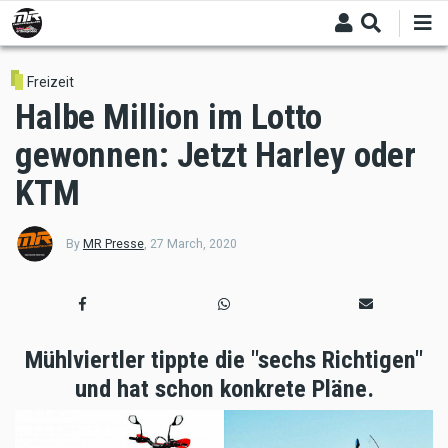
Skip
to
main
content
Freizeit
Halbe Million im Lotto
gewonnen: Jetzt Harley oder
KTM
By
MR Presse
,
27 March, 2020
Mühlviertler tippte die "sechs Richtigen"
und hat schon konkrete Pläne.