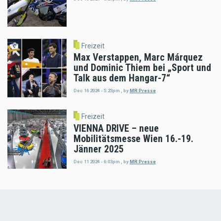
Freizeit
Max Verstappen, Marc Márquez
und Dominic Thiem bei „Sport und
Talk aus dem Hangar-7“
Dec 16 2024 - 5:23pm
,
by
MR Presse
Freizeit
VIENNA DRIVE – neue
Mobilitätsmesse Wien 16.-19.
Jänner 2025
Dec 11 2024 - 6:03pm
,
by
MR Presse
Load
More