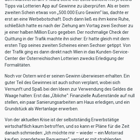
Tipps via Lotterien App auf Gewinne zu überprüfen. Als er beim
zweiten Schein etwas von „500.000 Euro Gewinn“ las, dachte er
erst an eine Werbebotschaft. Doch dann ließ es ihm keine Ruhe,
schließlich hatte es nach der Ziehung am Vortag zwei Sechser zu
je einer halben Million Euro gegeben. Der nochmalige Check der
Quittung in der Trafik machte ihn sicher: Er hatte gleich mit dem
ersten Tipp seines zweiten Scheines einen Sechser getippt. Von
der Trafik ging es dann direkt nach Wien in das Kunden-Service-
Center der Österreichischen Lotterien zwecks Erledigung der
Formalitäten.
Noch vor Ostern wird er seinen Gewinn überwiesen erhalten. Ein
guter Teil des Gewinnes ist auch schon verplant, wobei sich
Vernunft und Spaß bei den Ideen zur Verwendung des Geldes die
Waage halten: Erst das „Übliche“: Finanzielle Außenstände auf null
stellen, ein paar Sanierungsarbeiten am Haus erledigen, und ein
Grundstück als Wertanlage erwerben.
Von der aktuellen Krise ist der selbstständig Erwerbstätige
wirtschaftlich kaum betroffen, und so kann er Pläne für die Zeit
danach schmieden: „Ich möchte mir – wieder – ein Motorrad
kaufen, irgendetwas Bequemes“, verriet er mit strahlenden