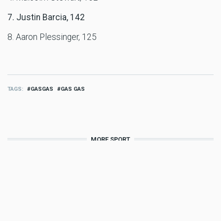
7. Justin Barcia, 142
8. Aaron Plessinger, 125
TAGS
GASGAS
GAS GAS
MORE SPORT
Sport
Billy Bolt: Renncomeback mit
Wildcard beim EnduroGP Wales
Aug 07 2026 - 7:49am
,
by
Husqvarna