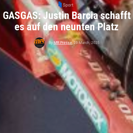
Sport
GASGAS: Justin Barcia schafft
es auf den neunten Platz
By
MR Presse
,
23 March, 2025