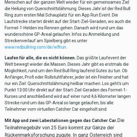
Menschen auf der ganzen Welt wieder für ein gemeinsames Ziel:
die Heilung von Querschnittslähmung. Dieses Jahr ist der Red Bull
Ring zum ersten Mal Schauplatz für ein App Run Event. Die
Laufstrecke startet direkt auf der Start-Ziel-Geraden, wo auch die
Formel-1-Helden ins Rennen gehen. Danach wird rund um das
wunderschöne GP-Areal gelaufen. Infos zu Anmeldung und
Streckenverlauf am Spielberg gibt es unter
www.redbullring.com/de/wflrun
.
Laufen für alle, die es nicht können.
Das größte Laufevent der
Welt bewegt wieder die Massen. Dieses Jahr gibt es erstmals die
Möglichkeit, rund um den Red Bull Ring laufend Gutes zu tun. Ob
Anfänger, Profi oder Rollstuhlfahrer, jeder ist ein Finisher und hat
nur ein Ziel: Querschnittslähmung heilbar machen. Los geht’s um
Punkt 13:00 Uhr direkt auf der Start-Ziel-Geraden des Formel-1-
Kurses und anschließend wird auf einer rund 4,6 Kilometer langen
Strecke rund um das GP-Areal so lange gelaufen, bis alle
Teilnehmer vom virtuellen Catcher Car eingeholt sind.
Die
Mit App und zwei Labestationen gegen das Catcher Car.
Teilnahmegebühr von 25 Euro kommt zur Gänze der
Rückenmarksforschung zugute. In ganz Österreich sind