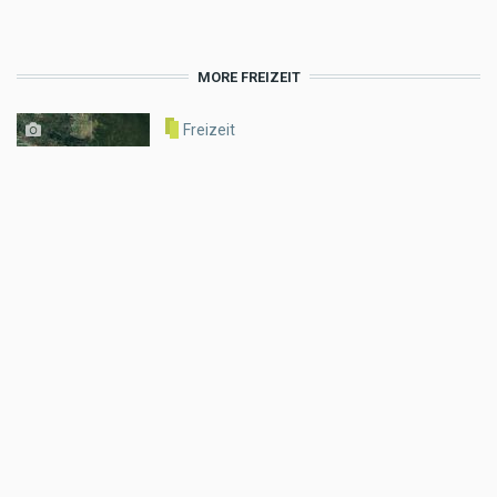
MORE FREIZEIT
Freizeit
Google Maps wird schlauer:
Gemini revolutioniert die
Navigation
Jul 24 2026 - 5:24pm
,
by
Motorradreporter
Freizeit
RIDE KTM - wo Träume
Wirklichkeit werden
Jul 22 2026 - 11:03am
,
by
KTM
Freizeit
KTM Motohall - das perfekte